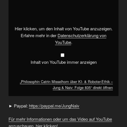
Catrin
Misselhorn
über
KI-
&
Roboter-
Ethik
Hier klicken, um den Inhalt von YouTube anzuzeigen.
–
Jung
Erfahre mehr in der
Datenschutzerklärung von
&
YouTube
.
Naiv:
Folge
835“
von
YouTube
Inhalt von YouTube immer anzeigen
anzeigen
„Philosophin Catrin Misselhorn über KI- & Roboter-Ethik –
Jung & Naiv: Folge 835“ direkt öffnen
► Paypal:
https://paypal.me/JungNaiv
Für mehr Informationen oder um das Video auf YouTube
anzuschauen, hier klicken!