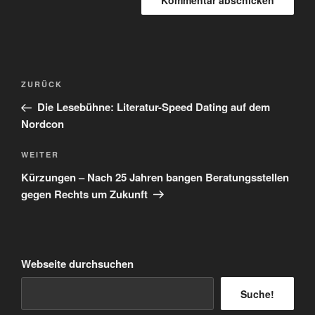
Beitragsnavigation
Vorheriger
ZURÜCK
Beitrag
Die Lesebühne: Literatur-Speed Dating auf dem
Nordcon
Nächster
WEITER
Beitrag
Kürzungen – Nach 25 Jahren bangen Beratungsstellen
gegen Rechts um Zukunft
Webseite durchsuchen
Suche!