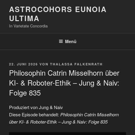
Zum
ASTROCOHORS EUNOIA
Inhalt
ULTIMA
springen
In Varietate Concordia
Menü
VERÖFFENTLICHT
22. JUNI 2026
VON
THALASSA FALKENRATH
AM
Philosophin Catrin Misselhorn über
KI- & Roboter-Ethik – Jung & Naiv:
Folge 835
Produziert von Jung & Naiv
Diese Episode behandelt:
Philosophin Catrin Misselhorn
über KI- & Roboter-Ethik – Jung & Naiv: Folge 835
„Philosophin