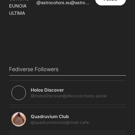
@astrocohors.eu@astrocohors.eu
Fediverse Followers
Holos Discover
@HolosDiscover@discover.holos.social
Quadruvium Club
@quadruviumclub@troet.cafe