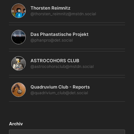
Thorsten Reimnitz
@thorsten_reimnitz@mstdn.social
Das Phantastische Projekt
@phanpro@det.social
ASTROCOHORS CLUB
@astrocohorsclub@mstdn.social
Quadruvium Club - Reports
@quadrivium_club@det.social
Archiv