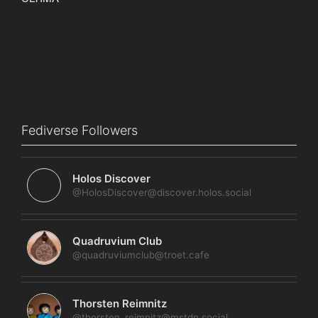
Fediverse Followers
Holos Discover
@HolosDiscover@discover.holos.social
Quadruvium Club
@quadruviumclub@troet.cafe
Thorsten Reimnitz
@thorsten_reimnitz@mstdn.social