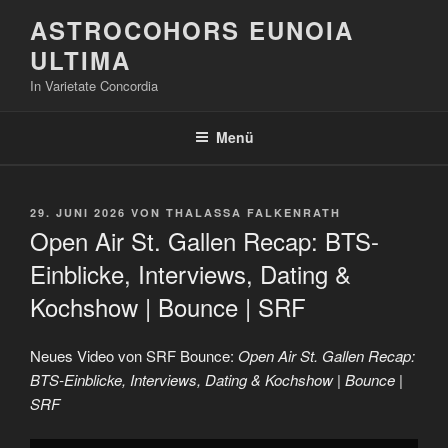
Zum
ASTROCOHORS EUNOIA
Inhalt
ULTIMA
springen
In Varietate Concordia
Menü
VERÖFFENTLICHT
29. JUNI 2026
VON
THALASSA FALKENRATH
AM
Open Air St. Gallen Recap: BTS-
Einblicke, Interviews, Dating &
Kochshow | Bounce | SRF
Neues Video von SRF Bounce:
Open Air St. Gallen Recap:
BTS-Einblicke, Interviews, Dating & Kochshow | Bounce |
SRF
„Open