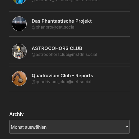
Das Phantastische Projekt
@phanpro@det.social
ASTROCOHORS CLUB
@astrocohorsclub@mstdn.social
Quadruvium Club - Reports
@quadrivium_club@det.social
Archiv