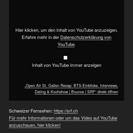
Air
St.
Gallen
Recap:
BTS-
Einblicke,
Interviews,
Hier klicken, um den Inhalt von YouTube anzuzeigen.
Dating
&
Erfahre mehr in der
Datenschutzerklärung von
Kochshow
YouTube
.
|
Bounce
|
SRF“
von
Inhalt von YouTube immer anzeigen
YouTube
anzeigen
„Open Air St. Gallen Recap: BTS-Einblicke, Interviews,
Dating & Kochshow | Bounce | SRF“ direkt öffnen
Schweizer Fernsehen:
https://srf.ch
Für mehr Informationen oder um das Video auf YouTube
anzuschauen, hier klicken!