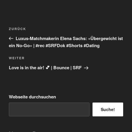
Beitragsnavigation
Vorheriger
ZURÜCK
Beitrag
Luxus-Matchmakerin Elena Sachs: «Übergewicht ist
ein No-Go» | #rec #SRFDok #Shorts #Dating
Nächster
WEITER
Beitrag
Love is in the air! 💕 | Bounce | SRF
Webseite durchsuchen
Suche!