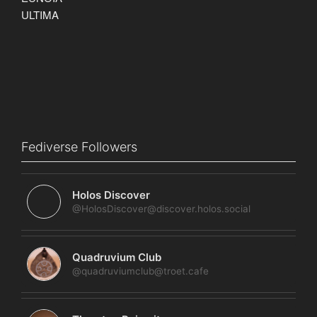
Fediverse Followers
Holos Discover
@HolosDiscover@discover.holos.social
Quadruvium Club
@quadruviumclub@troet.cafe