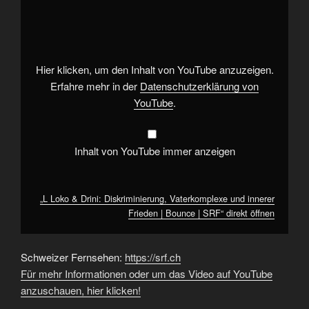
Loko
&
Drini:
Diskriminierung,
Vaterkomplexe
und
innerer
Hier klicken, um den Inhalt von YouTube anzuzeigen.
Frieden
|
Erfahre mehr in der
Datenschutzerklärung von
Bounce
YouTube
.
|
SRF“
von
YouTube
anzeigen
Inhalt von YouTube immer anzeigen
„L Loko & Drini: Diskriminierung, Vaterkomplexe und innerer
Frieden | Bounce | SRF“ direkt öffnen
Schweizer Fernsehen:
https://srf.ch
Für mehr Informationen oder um das Video auf YouTube
anzuschauen, hier klicken!