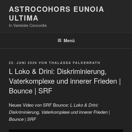
Zum
ASTROCOHORS EUNOIA
Inhalt
ULTIMA
springen
In Varietate Concordia
Menü
VERÖFFENTLICHT
22. JUNI 2026
VON
THALASSA FALKENRATH
AM
L Loko & Drini: Diskriminierung,
Vaterkomplexe und innerer Frieden |
Bounce | SRF
Neues Video von SRF Bounce:
L Loko & Drini:
Diskriminierung, Vaterkomplexe und innerer Frieden |
Bounce | SRF
„L