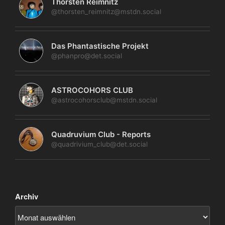
Thorsten Reimnitz
@thorsten_reimnitz@mstdn.social
Das Phantastische Projekt
@phanpro@det.social
ASTROCOHORS CLUB
@astrocohorsclub@mstdn.social
Quadruvium Club - Reports
@quadrivium_club@det.social
Archiv