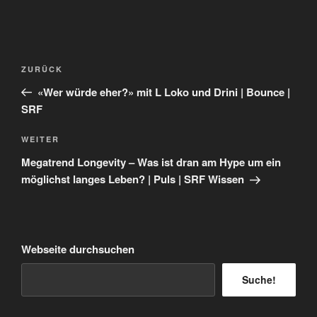
Beitragsnavigation
Vorheriger
ZURÜCK
Beitrag
«Wer würde eher?» mit L Loko und Drini | Bounce |
SRF
Nächster
WEITER
Beitrag
Megatrend Longevity – Was ist dran am Hype um ein
möglichst langes Leben? | Puls | SRF Wissen
Webseite durchsuchen
Suche!