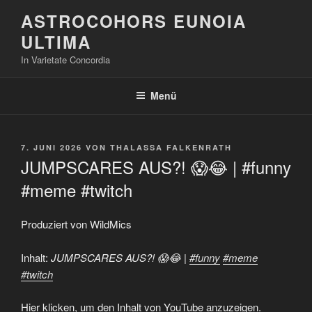
Zum
ASTROCOHORS EUNOIA
Inhalt
ULTIMA
springen
In Varietate Concordia
Menü
VERÖFFENTLICHT
7. JUNI 2026
VON
THALASSA FALKENRATH
AM
JUMPSCARES AUS?! 😱😂 | #funny
#meme #twitch
Produziert von WildMics
Inhalt:
JUMPSCARES AUS?! 😱😂 |
#funny
#meme
#twitch
„JUMPSCARES
Hier klicken, um den Inhalt von YouTube anzuzeigen.