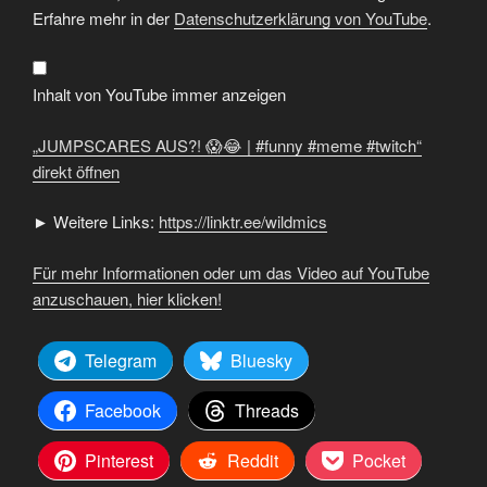
AUS?!
😱
Erfahre mehr in der
Datenschutzerklärung von YouTube
.
😂
|
#funny
#meme
#twitch“
Inhalt von YouTube immer anzeigen
von
YouTube
anzeigen
„JUMPSCARES AUS?! 😱😂 | #funny #meme #twitch“
direkt öffnen
► Weitere Links:
https://linktr.ee/wildmics
Für mehr Informationen oder um das Video auf YouTube
anzuschauen, hier klicken!
Telegram
Bluesky
Facebook
Threads
Pinterest
Reddit
Pocket