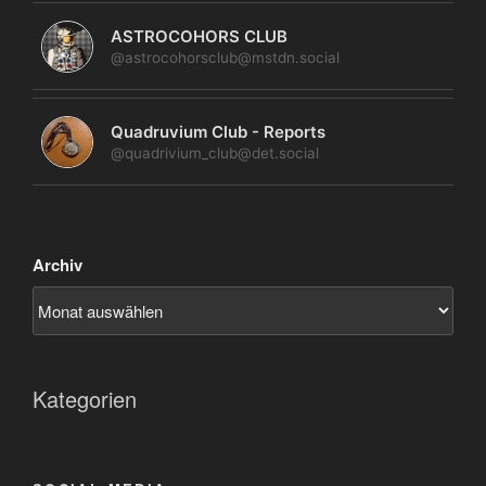
ASTROCOHORS CLUB
@astrocohorsclub@mstdn.social
Quadruvium Club - Reports
@quadrivium_club@det.social
Archiv
Kategorien