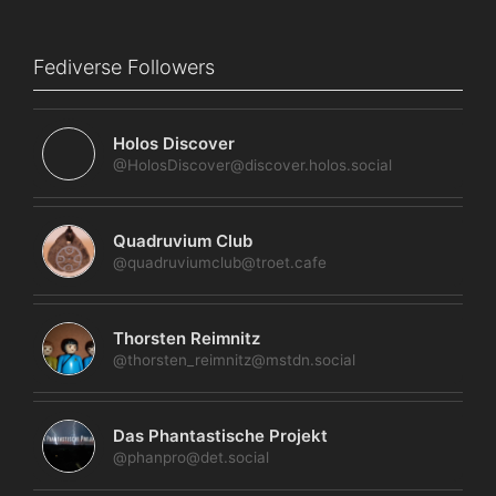
Fediverse Followers
Holos Discover
@HolosDiscover@discover.holos.social
Quadruvium Club
@quadruviumclub@troet.cafe
Thorsten Reimnitz
@thorsten_reimnitz@mstdn.social
Das Phantastische Projekt
@phanpro@det.social