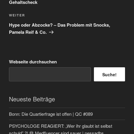
Gehaltscheck
Nächster
WEITER
Beitrag
Hype oder Abzocke? – Das Problem mit Snocks,
Pamela Reif & Co.
Webseite durchsuchen
Suche!
Neueste Beiträge
Bonn: Die Quartierfrage ist offen | QC #089
PSYCHOLOGE REAGIERT: „Wer ihr glaubt ist selbst
schuld” ?! 💀 Medfluencer sind sauer | nessadhs