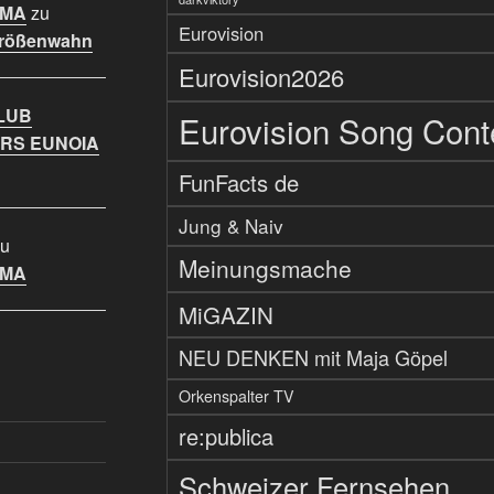
IMA
zu
Eurovision
Größenwahn
Eurovision2026
LUB
Eurovision Song Cont
RS EUNOIA
FunFacts de
Jung & Naiv
u
Meinungsmache
IMA
MiGAZIN
NEU DENKEN mit Maja Göpel
Orkenspalter TV
re:publica
Schweizer Fernsehen