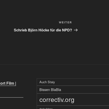
Nächster
WEITER
Beitrag
Schrieb Björn Höcke für die NPD?
Auch Staiy
rt Film |
Bissen BlaBla
correctiv.org
darkviktory