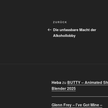
Beitragsnavigation
Vorheriger
ZURÜCK
Beitrag
Die unfassbare Macht der
Alkohollobby
Heba
zu
BUTTY – Animated Sho
Blender 2025
Glenn Frey – I’ve Got Mine –