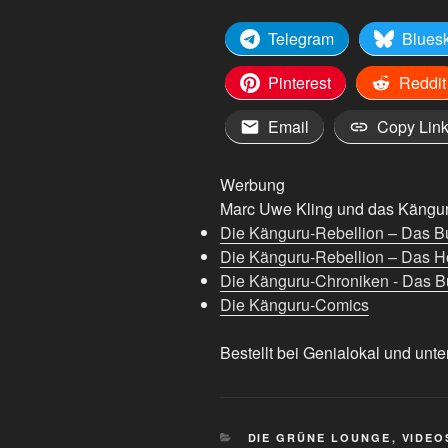
Telegram
Blues
Pinterest
Reddit
Email
Copy Lin
Werbung
Marc Uwe Kling und das Känguru
Die Känguru-Rebellion – Das B
Die Känguru-Rebellion – Das H
Die Känguru-Chroniken - Das Bu
Die Känguru-Comics
Bestellt bei Genialokal und unte
KATEGORIEN
DIE GRÜNE LOUNGE
,
VIDEO