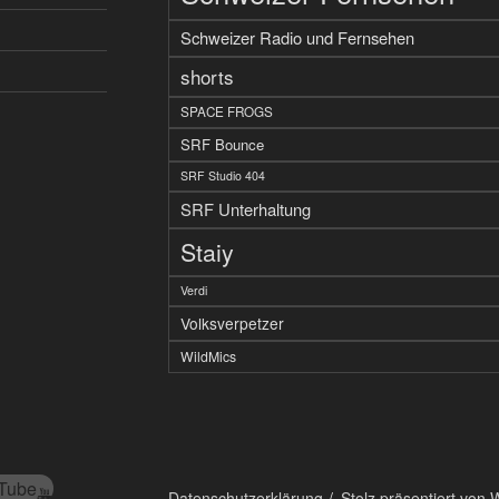
Schweizer Radio und Fernsehen
shorts
SPACE FROGS
SRF Bounce
SRF Studio 404
SRF Unterhaltung
Staiy
Verdi
Volksverpetzer
WildMics
Tube
Datenschutzerklärung
Stolz präsentiert von