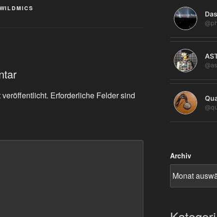
WILDMICS
Das
@ph
AS
@as
ntar
veröffentlicht.
Erforderliche Felder sind
Qua
@qu
Archiv
Kategor