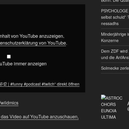
PSYCHOLOGE RE
selbst schuld” 
nessadhs
Minderjährige i
 Inhalt von YouTube anzuzeigen.
Konzerne
enschutzerklärung von YouTube
.
Dem ZDF wird 
und die AnfAnst
ouTube immer anzeigen
Solmecke zerle
🤦 | #funny #podcast #twitch“ direkt öffnen
e/wildmics
m das Video auf YouTube anzuschauen,