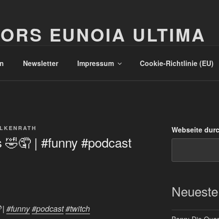
ORS EUNOIA ULTIMA
n
Newsletter
Impressum
Cookie-Richtlinie (EU)
ALKENRATH
Webseite dur
🤣🤦 | #funny #podcast
Neueste
 |
#funny
#podcast
#twitch
Bonn: Die Quart