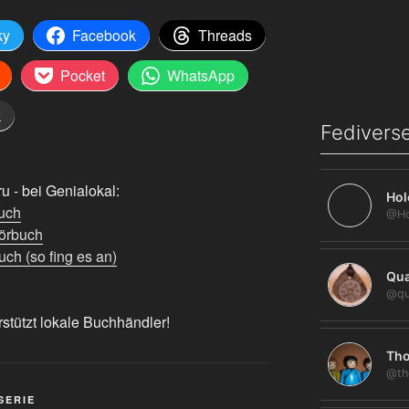
ky
Facebook
Threads
Pocket
WhatsApp
k
Fediverse
 - bei Genialokal:
Hol
uch
örbuch
ch (so fing es an)
Qua
@qu
rstützt lokale Buchhändler!
Tho
@th
SERIE