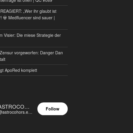
AGIERT: „Wer ihr glaubt ist
?! 💀 Medfluencer sind sauer |
m Visier: Die miese Strategie der
Zensur vorgeworfen: Danger Dan
alt
gt ApoRed komplett
ASTROCOHORS EUNOIA ULTIMA
Follow
@astrocohors.eu@astrocohors.eu