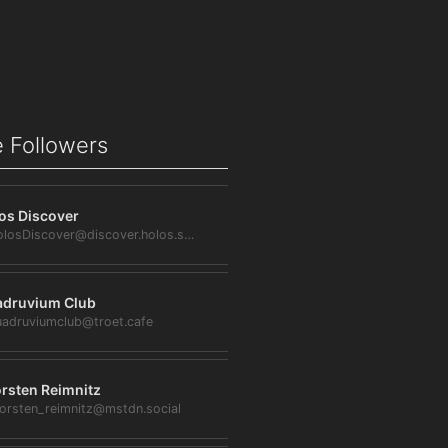
 Followers
os Discover
@HolosDiscover@discover.holos.social
druvium Club
adruviumclub@troet.cafe
rsten Reimnitz
orsten_reimnitz@mstdn.social