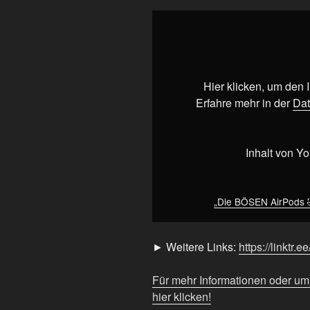
„Die
BÖSEN
AirPods
🤣
🤦
Hier klicken, um den
|
Erfahre mehr in der
Dat
#funny
#podcast
#twitch“
Inhalt von Y
von
YouTube
anzeigen
„Die BÖSEN AirPods 🤣
► Weitere Links:
https://linktr.e
Für mehr Informationen oder u
hier klicken!