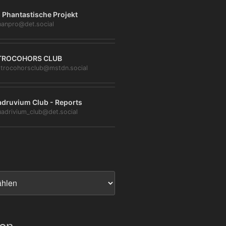
 Phantastische Projekt
anpro@det.social
TROCOHORS CLUB
trocohorsclub@mstdn.social
druvium Club - Reports
adrivium_club@det.social
ien