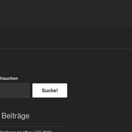
chsuchen
Suche!
 Beiträge
ierfrage ist offen | QC #089