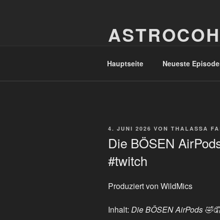
Zum
Inhalt
ASTROCOH
springen
In Varietate Concordia
Hauptseite
Neueste Episode
VERÖFFENTLICHT
4. JUNI 2026
VON
THALASSA F
AM
Die BÖSEN AirPods 
#twitch
Produziert von WildMics
Inhalt:
Die BÖSEN AirPods 🤣🤦