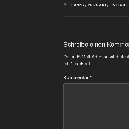
SCHLAGWÖRTER
FUNNY
,
PODCAST
,
TWITCH
,
Schreibe einen Komme
Deine E-Mail-Adresse wird nicht 
mit
*
markiert
Kommentar
*