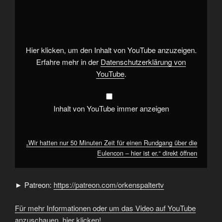
hatten
nur
50
Minuten
Zeit
für
einen
Hier klicken, um den Inhalt von YouTube anzuzeigen.
Rundgang
über
Erfahre mehr in der
Datenschutzerklärung von
die
YouTube
.
Eulencon
–
hier
ist
er.“
Inhalt von YouTube immer anzeigen
von
YouTube
anzeigen
„Wir hatten nur 50 Minuten Zeit für einen Rundgang über die
Eulencon – hier ist er.“ direkt öffnen
► Patreon:
https://patreon.com/orkenspaltertv
Für mehr Informationen oder um das Video auf YouTube
anzuschauen, hier klicken!