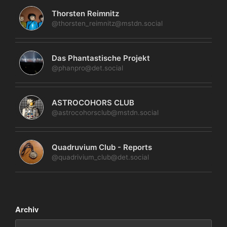
Thorsten Reimnitz
@thorsten_reimnitz@mstdn.social
Das Phantastische Projekt
@phanpro@det.social
ASTROCOHORS CLUB
@astrocohorsclub@mstdn.social
Quadruvium Club - Reports
@quadrivium_club@det.social
Archiv