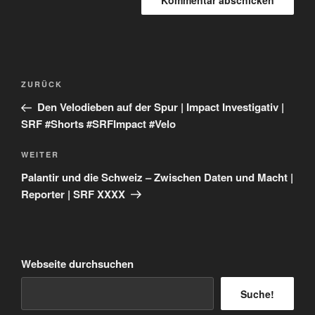
Beitragsnavigation
Vorheriger
ZURÜCK
Beitrag
Den Velodieben auf der Spur | Impact Investigativ |
SRF #Shorts #SRFImpact #Velo
Nächster
WEITER
Beitrag
Palantir und die Schweiz – Zwischen Daten und Macht |
Reporter | SRF XXXX
Webseite durchsuchen
Suche!