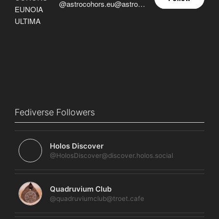
@astrocohors.eu@astrocohors.eu
Fediverse Followers
Holos Discover
@HolosDiscover@discover.holos.social
Quadruvium Club
@quadruviumclub@troet.cafe