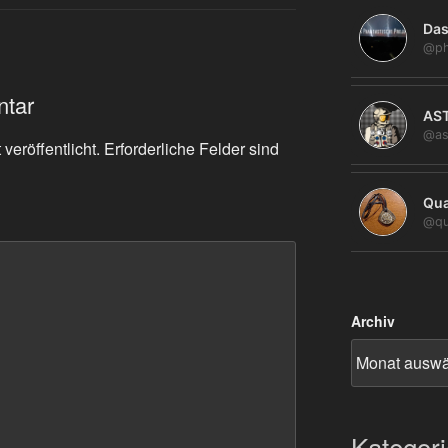
Das
@ph
ntar
AS
@as
veröffentlicht.
Erforderliche Felder sind
Qua
@qu
Archiv
Kategor