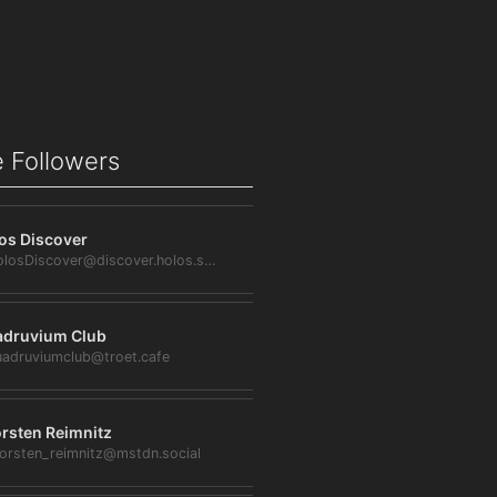
 Followers
os Discover
@HolosDiscover@discover.holos.social
druvium Club
adruviumclub@troet.cafe
rsten Reimnitz
orsten_reimnitz@mstdn.social