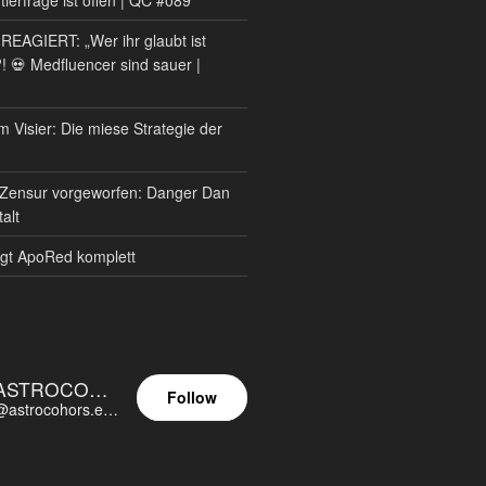
AGIERT: „Wer ihr glaubt ist
?! 💀 Medfluencer sind sauer |
m Visier: Die miese Strategie der
Zensur vorgeworfen: Danger Dan
alt
gt ApoRed komplett
ASTROCOHORS EUNOIA ULTIMA
Follow
@astrocohors.eu@astrocohors.eu