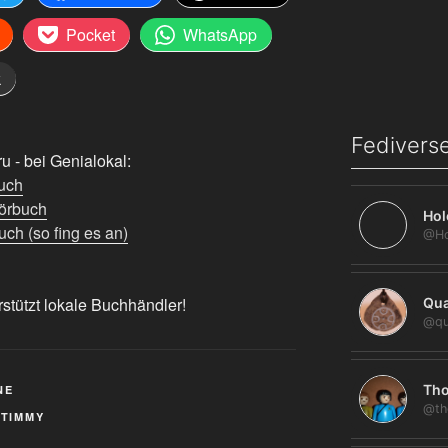
Pocket
WhatsApp
k
Fediverse
 - bei Genialokal:
uch
örbuch
Hol
ch (so fing es an)
rstützt lokale Buchhändler!
Qua
@qu
Tho
NE
@th
,
TIMMY