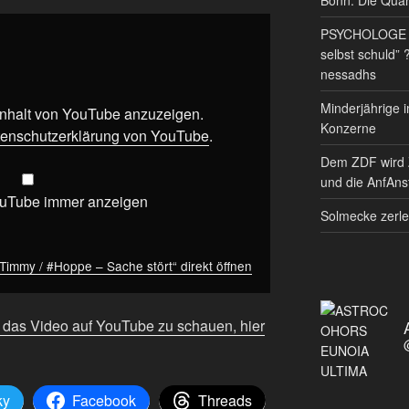
PSYCHOLOGE RE
selbst schuld” 
nessadhs
Minderjährige i
 Inhalt von YouTube anzuzeigen.
Konzerne
enschutzerklärung von YouTube
.
Dem ZDF wird 
und die AnfAnst
ouTube immer anzeigen
Solmecke zerle
immy / #Hoppe – Sache stört“ direkt öffnen
 das Video auf YouTube zu schauen, hier
ky
Facebook
Threads