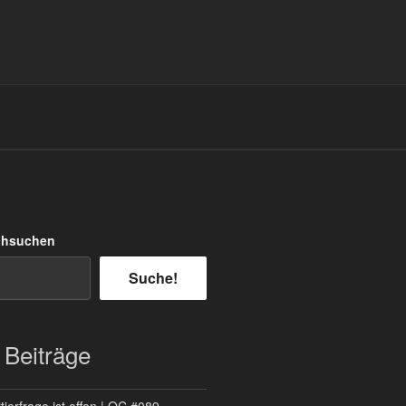
chsuchen
Suche!
 Beiträge
ierfrage ist offen | QC #089