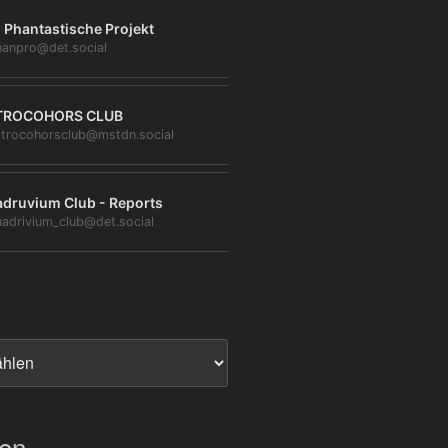
 Phantastische Projekt
anpro@det.social
TROCOHORS CLUB
trocohorsclub@mstdn.social
druvium Club - Reports
adrivium_club@det.social
ien