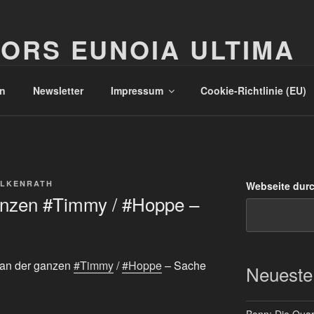
ORS EUNOIA ULTIMA
n
Newsletter
Impressum
Cookie-Richtlinie (EU)
ALKENRATH
Webseite dur
anzen #Timmy / #Hoppe –
h an der ganzen
#Timmy
/
#Hoppe
– Sache
Neueste
Bonn: Die Quart