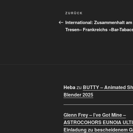
Beitragsnavigation
Vorheriger
ZURÜCK
Beitrag
International: Zusammenhalt am
Tresen– Frankreichs «Bar-Tabac
Heba
zu
BUTTY – Animated Sho
Blender 2025
Glenn Frey – I’ve Got Mine –
ASTROCOHORS EUNOIA ULT
Einladung zu bescheidenem 