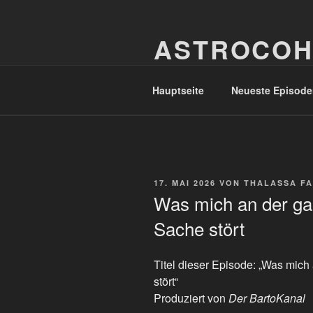
Zum
Inhalt
ASTROCOH
springen
In Varietate Concordia
Hauptseite
Neueste Episode
VERÖFFENTLICHT
17. MAI 2026
VON
THALASSA F
AM
Was mich an der g
Sache stört
Titel dieser Episode: „Was mic
stört“
Produziert von
Der BartoKanal