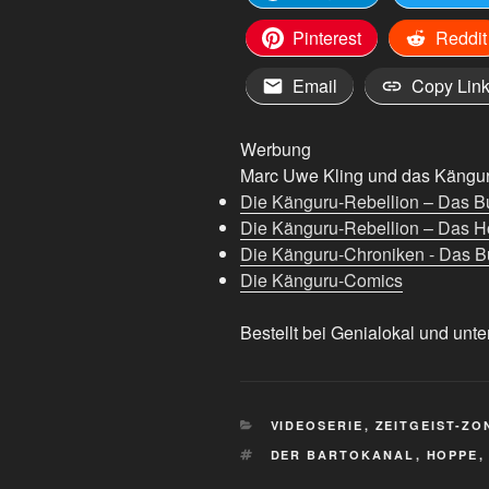
Pinterest
Reddit
Email
Copy Lin
Werbung
Marc Uwe Kling und das Känguru
Die Känguru-Rebellion – Das B
Die Känguru-Rebellion – Das H
Die Känguru-Chroniken - Das Bu
Die Känguru-Comics
Bestellt bei Genialokal und unte
KATEGORIEN
VIDEOSERIE
,
ZEITGEIST-ZO
SCHLAGWÖRTER
DER BARTOKANAL
,
HOPPE