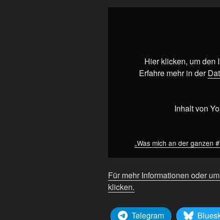
„Was
mich
an
der
ganzen
Hier klicken, um den
#Timmy
Erfahre mehr in der
Dat
/
#Hoppe
–
Inhalt von Y
Sache
stört“
von
„Was mich an der ganzen #T
YouTube
anzeigen
Für mehr Informationen oder um
klicken.
Telegram
Blues