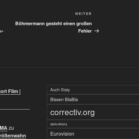
Nächster
WEITER
Beitrag
Böhmermann gesteht einen großen
s»
Fehler
Auch Staiy
rt Film |
Bissen BlaBla
correctiv.org
darkviktory
IMA
zu
Eurovision
Größenwahn