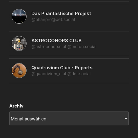
Das Phantastische Projekt
@phanpro@det.social
ASTROCOHORS CLUB
@astrocohorsclub@mstdn.social
Quadruvium Club - Reports
@quadrivium_club@det.social
Archiv