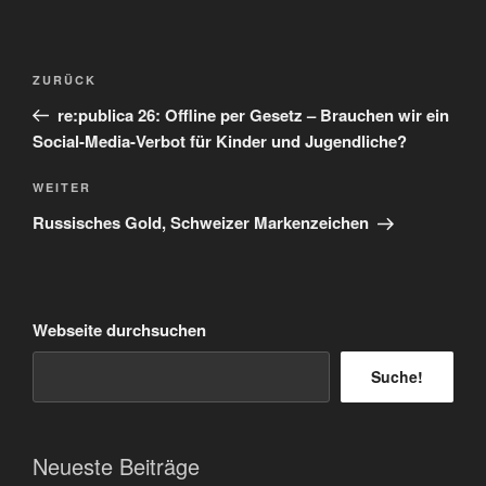
Beitragsnavigation
Vorheriger
ZURÜCK
Beitrag
re:publica 26: Offline per Gesetz – Brauchen wir ein
Social-Media-Verbot für Kinder und Jugendliche?
Nächster
WEITER
Beitrag
Russisches Gold, Schweizer Markenzeichen
Webseite durchsuchen
Suche!
Neueste Beiträge