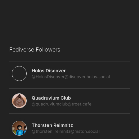
Fediverse Followers
Holos Discover
@HolosDiscover@discover.holos.social
Quadruvium Club
@quadruviumclub@troet.cafe
Thorsten Reimnitz
@thorsten_reimnitz@mstdn.social