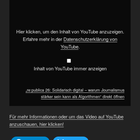
26:
Solidarisch
digital
–
warum
Journalismus
stärker
Hier klicken, um den Inhalt von YouTube anzuzeigen.
sein
kann
Erfahre mehr in der
Datenschutzerklärung von
als
YouTube
.
Algorithmen“
von
YouTube
anzeigen
Inhalt von YouTube immer anzeigen
„re:publica 26: Solidarisch digital – warum Journalismus
stärker sein kann als Algorithmen“ direkt öffnen
Für mehr Informationen oder um das Video auf YouTube
anzuschauen, hier klicken!