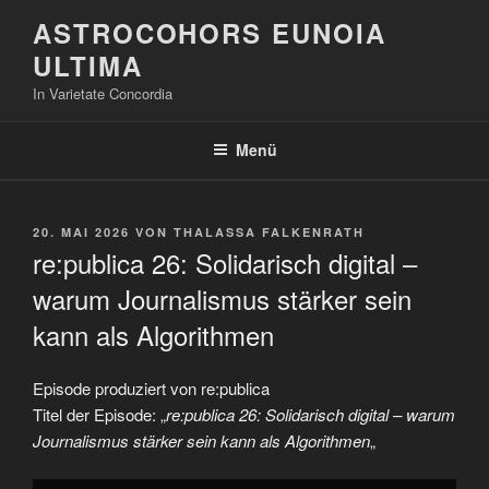
Zum
ASTROCOHORS EUNOIA
Inhalt
ULTIMA
springen
In Varietate Concordia
Menü
VERÖFFENTLICHT
20. MAI 2026
VON
THALASSA FALKENRATH
AM
re:publica 26: Solidarisch digital –
warum Journalismus stärker sein
kann als Algorithmen
Episode produziert von re:publica
Titel der Episode: „
re:publica 26: Solidarisch digital – warum
Journalismus stärker sein kann als Algorithmen
„
„re:publica