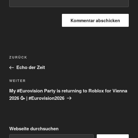
Beitragsnavigation
Vorheriger
ZURÜCK
Beitrag
Echo der Zeit
Nächster
WEITER
Beitrag
My #Eurovision Party is returning to Roblox for Vienna
2026 🥳 | #Eurovision2026
Webseite durchsuchen