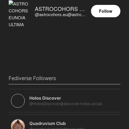
ASTROCOHORS EUNOIA ULTIMA
Follow
@astrocohors.eu@astrocohors.eu
Fediverse Followers
Holos Discover
@HolosDiscover@discover.holos.social
Quadruvium Club
@quadruviumclub@troet.cafe