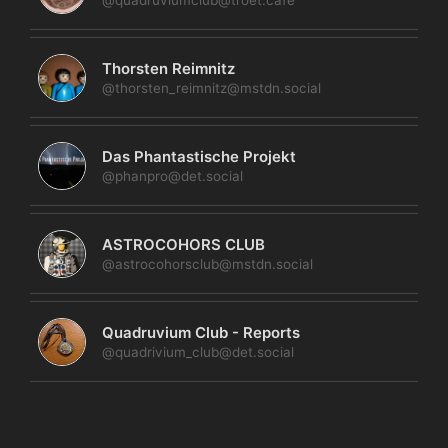
Thorsten Reimnitz
@thorsten_reimnitz@mstdn.social
Das Phantastische Projekt
@phanpro@det.social
ASTROCOHORS CLUB
@astrocohorsclub@mstdn.social
Quadruvium Club - Reports
@quadrivium_club@det.social