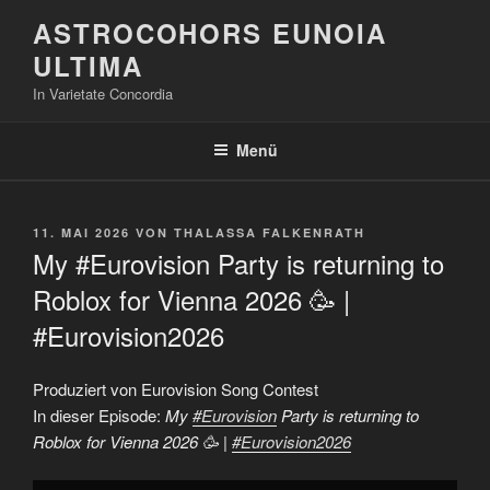
Zum
ASTROCOHORS EUNOIA
Inhalt
ULTIMA
springen
In Varietate Concordia
Menü
VERÖFFENTLICHT
11. MAI 2026
VON
THALASSA FALKENRATH
AM
My #Eurovision Party is returning to
Roblox for Vienna 2026 🥳 |
#Eurovision2026
Produziert von Eurovision Song Contest
In dieser Episode:
My
#Eurovision
Party is returning to
Roblox for Vienna 2026 🥳 |
#Eurovision2026
„My