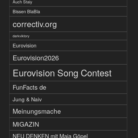
Auch Staiy
Bissen BlaBla
correctiv.org
darkviktory
Eurovision
Eurovision2026
Eurovision Song Contest
FunFacts de
Jung & Naiv
Meinungsmache
MiGAZIN
NEU DENKEN mit Maja Göpel