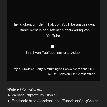
#Eurovision
Party
is
returning
to
Roblox
for
Hier klicken, um den Inhalt von YouTube anzuzeigen.
Vienna
2026
Erfahre mehr in der
Datenschutzerklärung von
🥳
YouTube
.
|
#Eurovision2026“
von
YouTube
anzeigen
Inhalt von YouTube immer anzeigen
„My #Eurovision Party is returning to Roblox for Vienna 2026
🥳 | #Eurovision2026“ direkt öffnen
Weitere Informationen:
► Website:
https://eurovision.tv
► Facebook:
https://facebook.com/EurovisionSongContest