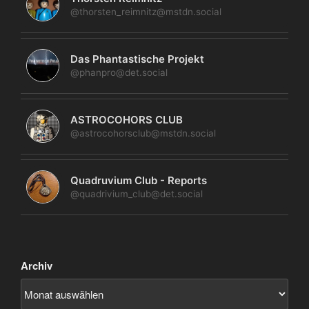
@thorsten_reimnitz@mstdn.social
Das Phantastische Projekt
@phanpro@det.social
ASTROCOHORS CLUB
@astrocohorsclub@mstdn.social
Quadruvium Club - Reports
@quadrivium_club@det.social
Archiv