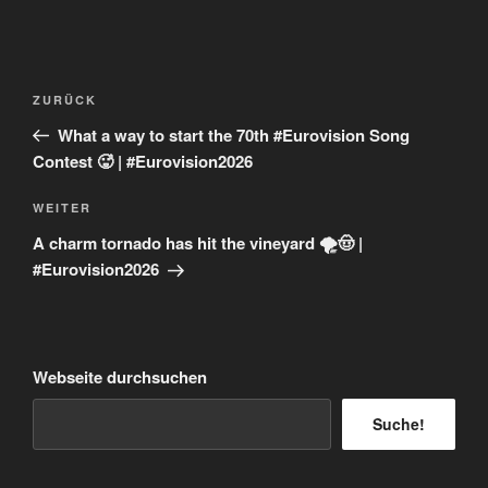
Beitragsnavigation
Vorheriger
ZURÜCK
Beitrag
What a way to start the 70th #Eurovision Song
Contest 🥵 | #Eurovision2026
Nächster
WEITER
Beitrag
A charm tornado has hit the vineyard 🌪️🤠 |
#Eurovision2026
Webseite durchsuchen
Suche!