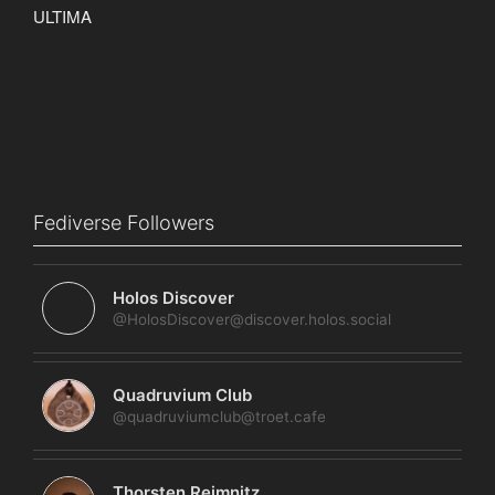
Fediverse Followers
Holos Discover
@HolosDiscover@discover.holos.social
Quadruvium Club
@quadruviumclub@troet.cafe
Thorsten Reimnitz