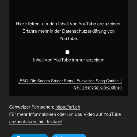
Sandra
Studer
Story
|
Eurovision
Song
Hier klicken, um den Inhalt von YouTube anzuzeigen.
Contest
|
Erfahre mehr in der
Datenschutzerklärung von
SRF
YouTube
.
|
#shorts“
von
YouTube
anzeigen
Inhalt von YouTube immer anzeigen
„ESC: Die Sandra Studer Story | Eurovision Song Contest |
SRF | #shorts“ direkt öffnen
Schweizer Fernsehen:
https://srf.ch
Für mehr Informationen oder um das Video auf YouTube
anzuschauen, hier klicken!