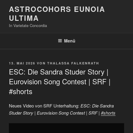
Zum
ASTROCOHORS EUNOIA
Inhalt
ULTIMA
springen
In Varietate Concordia
Menü
VERÖFFENTLICHT
13. MAI 2026
VON
THALASSA FALKENRATH
AM
ESC: Die Sandra Studer Story |
Eurovision Song Contest | SRF |
#shorts
Neues Video von SRF Unterhaltung:
ESC: Die Sandra
Studer Story | Eurovision Song Contest | SRF |
#shorts
„ESC:
Die