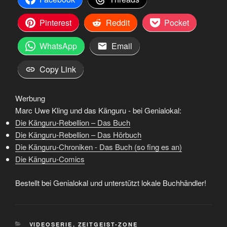
Pinterest
Reddit
Pocket
WhatsApp
Email
Copy Link
Werbung
Marc Uwe Kling und das Känguru - bei Genialokal:
Die Känguru-Rebellion – Das Buch
Die Känguru-Rebellion – Das Hörbuch
Die Känguru-Chroniken - Das Buch (so fing es an)
Die Känguru-Comics
Bestellt bei Genialokal und unterstützt lokale Buchhändler!
KATEGORIEN
VIDEOSERIE
,
ZEITGEIST-ZONE