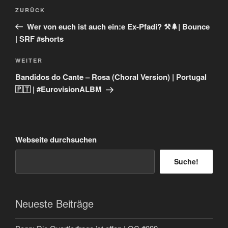
Beitragsnavigation
Vorheriger
ZURÜCK
Beitrag
Wer von euch ist auch ein:e Ex-Pfadi? ⚒️🌲| Bounce
| SRF #shorts
Nächster
WEITER
Beitrag
Bandidos do Cante – Rosa (Choral Version) | Portugal
🇵🇹 | #EurovisionALBM
Webseite durchsuchen
Suche!
Neueste Beiträge