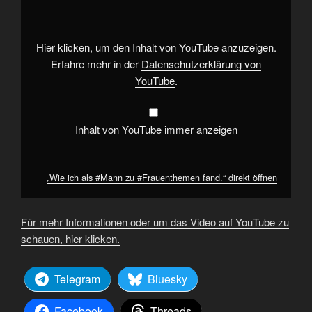
#Mann
zu
#Frauenthemen
fand.“
von
Hier klicken, um den Inhalt von YouTube anzuzeigen.
YouTube
anzeigen
Erfahre mehr in der
Datenschutzerklärung von
YouTube
.
Inhalt von YouTube immer anzeigen
„Wie ich als #Mann zu #Frauenthemen fand.“ direkt öffnen
Für mehr Informationen oder um das Video auf YouTube zu
schauen, hier klicken.
Telegram
Bluesky
Facebook
Threads