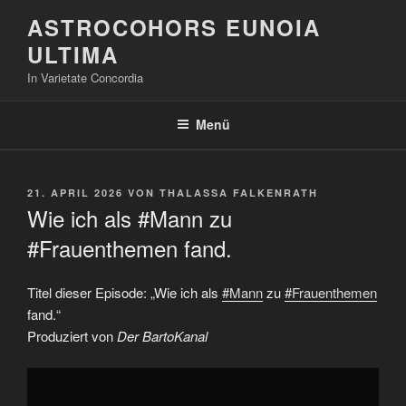
Zum
ASTROCOHORS EUNOIA
Inhalt
ULTIMA
springen
In Varietate Concordia
Menü
VERÖFFENTLICHT
21. APRIL 2026
VON
THALASSA FALKENRATH
AM
Wie ich als #Mann zu
#Frauenthemen fand.
Titel dieser Episode: „Wie ich als
#Mann
zu
#Frauenthemen
fand.“
Produziert von
Der BartoKanal
„Wie
ich
als