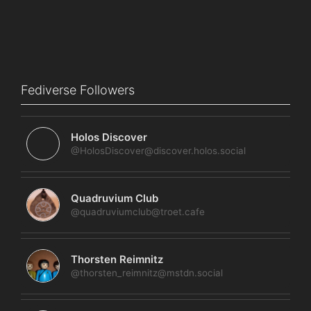
Fediverse Followers
Holos Discover
@HolosDiscover@discover.holos.social
Quadruvium Club
@quadruviumclub@troet.cafe
Thorsten Reimnitz
@thorsten_reimnitz@mstdn.social