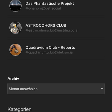
Das Phantastische Projekt
@phanpro@det.social
ASTROCOHORS CLUB
@astrocohorsclub@mstdn.social
Quadruvium Club - Reports
@quadrivium_club@det.social
Archiv
Kategorien