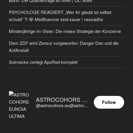
Bonn: Die Quartierfrage ist offen | QC #089
PSYCHOLOGE REAGIERT: „Wer ihr glaubt ist selbst
schuld” ?! 💀 Medfluencer sind sauer | nessadhs
Minderjährige im Visier: Die miese Strategie der Konzerne
Dem ZDF wird Zensur vorgeworfen: Danger Dan und die
AnfAnstalt
Solmecke zerlegt ApoRed komplett
ASTROCOHORS EUNOIA ULTIMA
Follow
@astrocohors.eu@astrocohors.eu