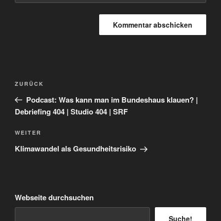
Beitragsnavigation
Vorheriger
ZURÜCK
Beitrag
Podcast: Was kann man im Bundeshaus klauen? |
Debriefing 404 | Studio 404 | SRF
Nächster
WEITER
Beitrag
Klimawandel als Gesundheitsrisiko
Webseite durchsuchen
Suche!