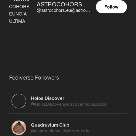
ASTROCOHORS EUNOIA ULTIMA
Follow
@astrocohors.eu@astrocohors.eu
Fediverse Followers
Holos Discover
@HolosDiscover@discover.holos.social
Quadruvium Club
@quadruviumclub@troet.cafe