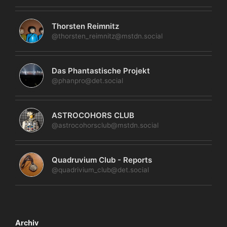
Thorsten Reimnitz
@thorsten_reimnitz@mstdn.social
Das Phantastische Projekt
@phanpro@det.social
ASTROCOHORS CLUB
@astrocohorsclub@mstdn.social
Quadruvium Club - Reports
@quadrivium_club@det.social
Archiv