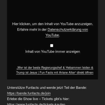
ist
der
beste
Regierungschef
&
Hebammen
leiden
Hier klicken, um den Inhalt von YouTube anzuzeigen.
&
Trump
Erfahre mehr in der
Datenschutzerklärung von
ist
YouTube
.
Jesus
|
Fun
Facts
mit
Inhalt von YouTube immer anzeigen
Ariane
Alter“
von
YouTube
anzeigen
„Wer ist der beste Regierungschef & Hebammen leiden &
Trump ist Jesus | Fun Facts mit Ariane Alter“ direkt öffnen
Unterstütze Funfacts und werde jetzt Teil der Bande:
https://bande.funfacts.de/join
Erlebe die Show live – Tickets gibt’s hier:
https://www.funfacts.de/tickets-kaufen