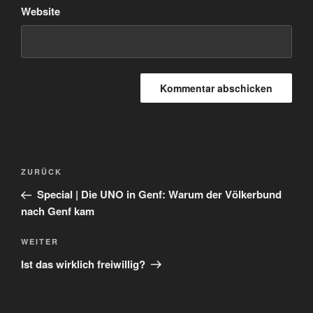
Website
Beitragsnavigation
Vorheriger
ZURÜCK
Beitrag
Special | Die UNO in Genf: Warum der Völkerbund
nach Genf kam
Nächster
WEITER
Beitrag
Ist das wirklich freiwillig?