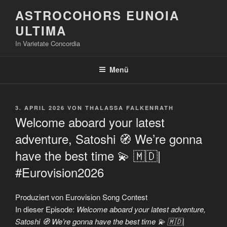
Zum
ASTROCOHORS EUNOIA
Inhalt
ULTIMA
springen
In Varietate Concordia
Menü
VERÖFFENTLICHT
3. APRIL 2026
VON
THALASSA FALKENRATH
AM
Welcome aboard your latest
adventure, Satoshi 🧭 We’re gonna
have the best time 💫 🇲🇩|
#Eurovision2026
Produziert von Eurovision Song Contest
In dieser Episode:
Welcome aboard your latest adventure,
Satoshi 🧭 We’re gonna have the best time 💫 🇲🇩|