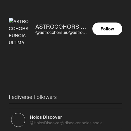
ASTROCOHORS EUNOIA ULTIMA
Follow
@astrocohors.eu@astrocohors.eu
Fediverse Followers
Holos Discover
@HolosDiscover@discover.holos.social