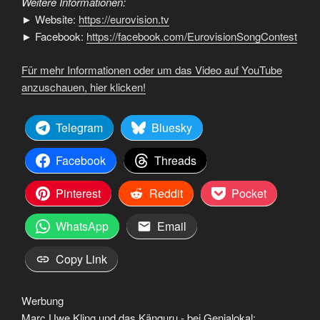
Weitere Informationen:
► Website:
https://eurovision.tv
► Facebook:
https://facebook.com/EurovisionSongContest
Für mehr Informationen oder um das Video auf YouTube
anzuschauen, hier klicken!
Telegram
Bluesky
Facebook
Threads
Pinterest
Reddit
Pocket
WhatsApp
Email
Copy Link
Werbung
Marc Uwe Kling und das Känguru - bei Genialokal: