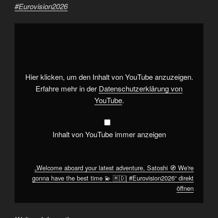
#Eurovision2026
„Welcome
aboard
your
latest
adventure,
Satoshi
🧭
We're
Hier klicken, um den Inhalt von YouTube anzuzeigen.
gonna
have
Erfahre mehr in der
Datenschutzerklärung von
the
YouTube
.
best
time
💫
🇲🇩|
#Eurovision2026“
Inhalt von YouTube immer anzeigen
von
YouTube
anzeigen
„Welcome aboard your latest adventure, Satoshi 🧭 We're
gonna have the best time 💫 🇲🇩| #Eurovision2026“ direkt
öffnen