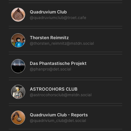
Quadruvium Club
@quadruviumclub@troet.cafe
Thorsten Reimnitz
@thorsten_reimnitz@mstdn.social
Das Phantastische Projekt
@phanpro@det.social
ASTROCOHORS CLUB
@astrocohorsclub@mstdn.social
Quadruvium Club - Reports
@quadrivium_club@det.social