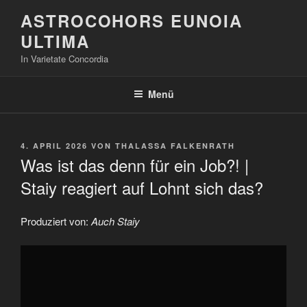
Zum
ASTROCOHORS EUNOIA
Inhalt
ULTIMA
springen
In Varietate Concordia
Menü
VERÖFFENTLICHT
4. APRIL 2026
VON
THALASSA FALKENRATH
AM
Was ist das denn für ein Job?! |
Staiy reagiert auf Lohnt sich das?
Produziert von:
Auch Staiy
„Was
ist
das
denn
für
ein
Job?!