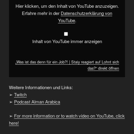
|
Hier klicken, um den Inhalt von YouTube anzuzeigen.
Staiy
reagiert
Erfahre mehr in der
Datenschutzerklärung von
auf
YouTube
.
Lohnt
sich
das?“
von
YouTube
Inhalt von YouTube immer anzeigen
anzeigen
„Was ist das denn für ein Job?! | Staiy reagiert auf Lohnt sich
das?“ direkt öffnen
Weitere Informationen und Links:
➢
Twitch
➢
Podcast Alman Arabica
➢
For more information or to watch video on YouTube, click
here!