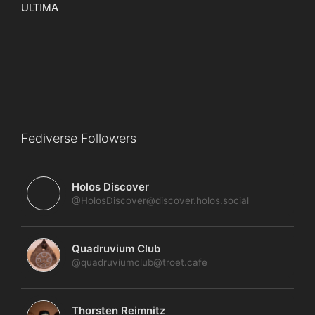
Fediverse Followers
Holos Discover
@HolosDiscover@discover.holos.social
Quadruvium Club
@quadruviumclub@troet.cafe
Thorsten Reimnitz