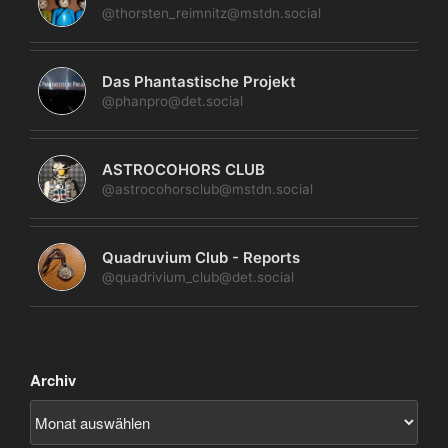
@thorsten_reimnitz@mstdn.social
Das Phantastische Projekt
@phanpro@det.social
ASTROCOHORS CLUB
@astrocohorsclub@mstdn.social
Quadruvium Club - Reports
@quadrivium_club@det.social
Archiv