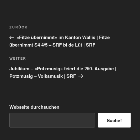
Beitragsnavigation
Vorheriger
ZURÜCK
Beitrag
«Fitze übernimmt» im Kanton Wallis | Fitze
übernimmt S4 4/5 – SRF bi de Lüt | SRF
Nächster
WEITER
Beitrag
Jubiläum – «Potzmusig» feiert die 250. Ausgabe |
Potzmusig – Volksmusik | SRF
Webseite durchsuchen
Suche!