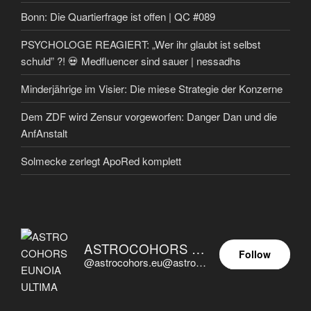
Bonn: Die Quartierfrage ist offen | QC #089
PSYCHOLOGE REAGIERT: „Wer ihr glaubt ist selbst
schuld” ?! 💀 Medfluencer sind sauer | nessadhs
Minderjährige im Visier: Die miese Strategie der Konzerne
Dem ZDF wird Zensur vorgeworfen: Danger Dan und die
AnfAnstalt
Solmecke zerlegt ApoRed komplett
ASTROCOHORS EUNOIA ULTIMA
Follow
@astrocohors.eu@astrocohors.eu