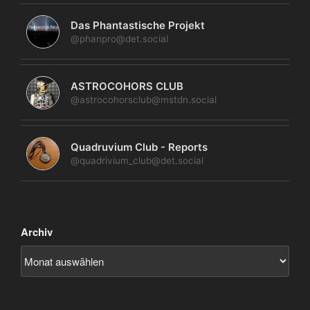
Das Phantastische Projekt
@phanpro@det.social
ASTROCOHORS CLUB
@astrocohorsclub@mstdn.social
Quadruvium Club - Reports
@quadrivium_club@det.social
Archiv