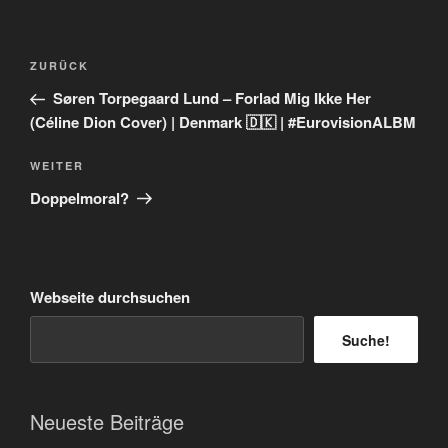
Beitragsnavigation
Vorheriger
ZURÜCK
Beitrag
Søren Torpegaard Lund – Forlad Mig Ikke Her
(Céline Dion Cover) | Denmark 🇩🇰 | #EurovisionALBM
Nächster
WEITER
Beitrag
Doppelmoral?
Webseite durchsuchen
Suche!
Neueste Beiträge