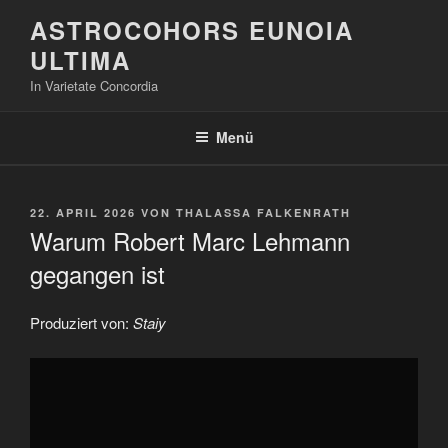
Zum
ASTROCOHORS EUNOIA
Inhalt
ULTIMA
springen
In Varietate Concordia
Menü
VERÖFFENTLICHT
22. APRIL 2026
VON
THALASSA FALKENRATH
AM
Warum Robert Marc Lehmann
gegangen ist
Produziert von:
Staiy
„Warum
Robert
Marc
Lehmann
gegangen
ist“
von