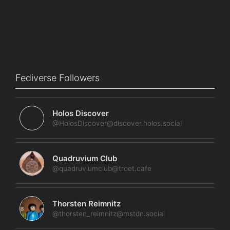
Fediverse Followers
Holos Discover
@HolosDiscover@discover.holos.social
Quadruvium Club
@quadruviumclub@troet.cafe
Thorsten Reimnitz
@thorsten_reimnitz@mstdn.social