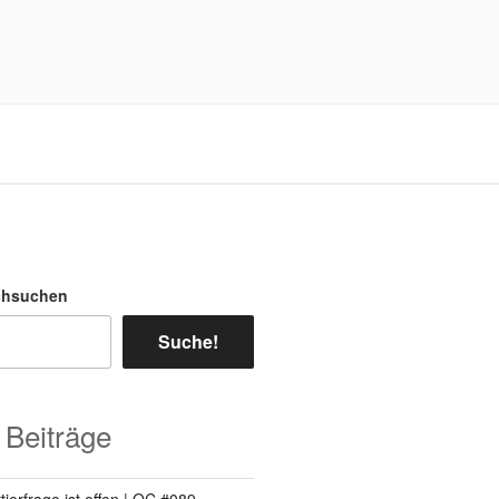
chsuchen
Suche!
 Beiträge
ierfrage ist offen | QC #089