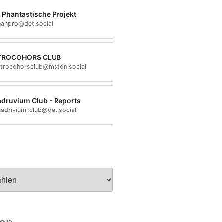
 Phantastische Projekt
anpro@det.social
TROCOHORS CLUB
trocohorsclub@mstdn.social
druvium Club - Reports
adrivium_club@det.social
ien