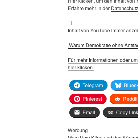
„Warum
Hier klicken, um den Inhalt vo
Demokratie
Erfahre mehr in der
Datenschutz
ohne
Antifaschismus
nicht
Inhalt von YouTube immer anze
geht“
von
„Warum Demokratie ohne Antifasc
YouTube
anzeigen
Für mehr Informationen oder u
hier klicken.
Telegram
Blues
Pinterest
Reddit
Email
Copy Lin
Werbung
Marc Uwe Kling und das Känguru