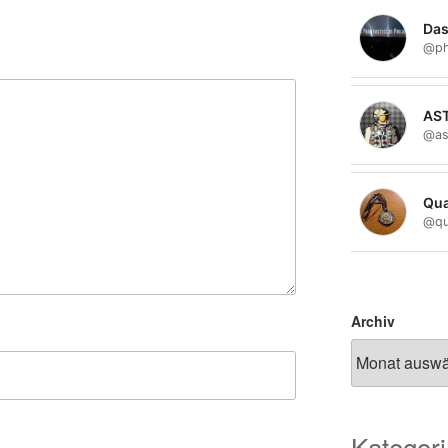
Das
@ph
AS
@as
Qua
@qu
Archiv
Kategor