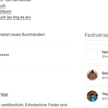
uch
örbuch
ch (so fing es an)
rstützt lokale Buchhändler!
Fediverse
Hol
SERIE
Qua
@qu
ntar
Tho
@th
veröffentlicht.
Erforderliche Felder sind