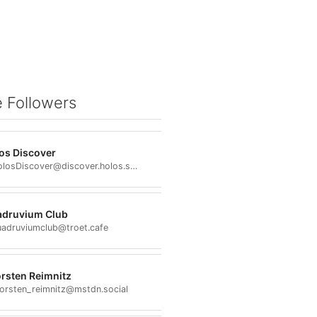
 Followers
os Discover
@HolosDiscover@discover.holos.social
druvium Club
adruviumclub@troet.cafe
rsten Reimnitz
orsten_reimnitz@mstdn.social