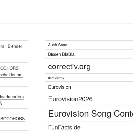
Auch Staiy
lm | Blender
Bissen BlaBla
correctiv.org
TROCOHORS
escheidenem
darkviktory
Eurovision
eadquarters
Eurovision2026
A
Eurovision Song Cont
TROCOHORS
FunFacts de