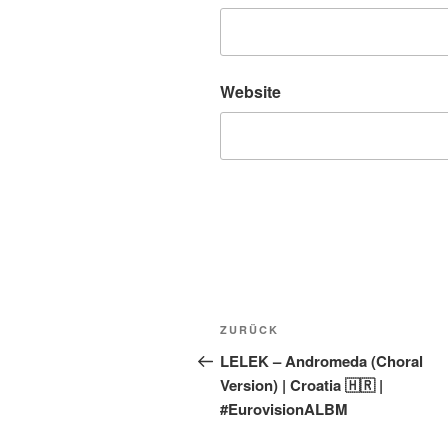
Website
Beitragsnavigation
Vorheriger
ZURÜCK
Beitrag
LELEK – Andromeda (Choral
Version) | Croatia 🇭🇷 |
#EurovisionALBM