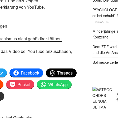
n YouTube anzuzeigen.
erklärung von YouTube
.
PSYCHOLOGE RE
selbst schuld” 
nessadhs
igen
Minderjährige i
Konzerne
hismus nicht geht“ direkt öffnen
Dem ZDF wird 
m das Video bei YouTube anzuschauen,
und die AnfAnst
Solmecke zerle
ky
Facebook
Threads
Pocket
WhatsApp
k
 - bei Genialokal: