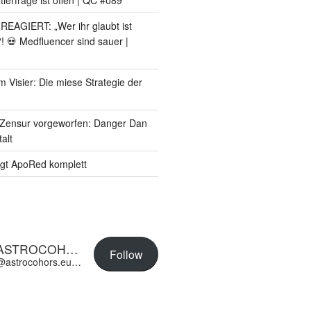
AGIERT: „Wer ihr glaubt ist
?! 💀 Medfluencer sind sauer |
m Visier: Die miese Strategie der
Zensur vorgeworfen: Danger Dan
alt
gt ApoRed komplett
ASTROCOHORS EUNOIA ULTIMA
Follow
@astrocohors.eu@astrocohors.eu