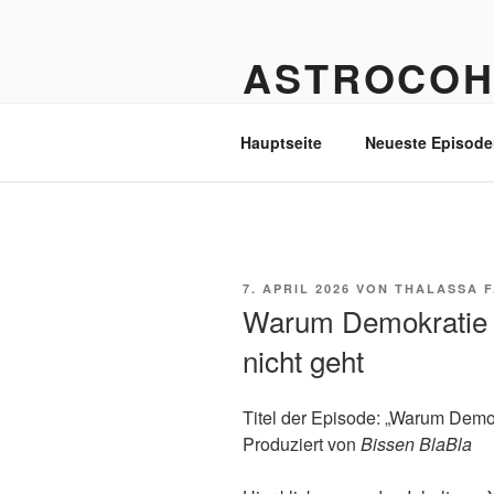
Zum
Inhalt
ASTROCOH
springen
In Varietate Concordia
Hauptseite
Neueste Episode
VERÖFFENTLICHT
7. APRIL 2026
VON
THALASSA 
AM
Warum Demokratie 
nicht geht
Titel der Episode: „Warum Demok
Produziert von
Bissen BlaBla