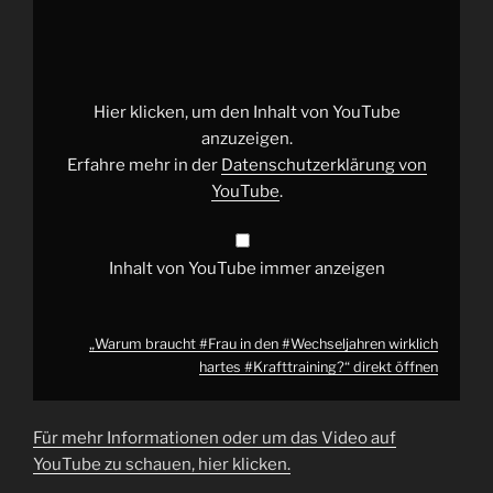
braucht
#Frau
in
den
#Wechseljahren
wirklich
hartes
Hier klicken, um den Inhalt von YouTube
#Krafttraining
?“
von
anzuzeigen.
YouTube
Erfahre mehr in der
Datenschutzerklärung von
anzeigen
YouTube
.
Inhalt von YouTube immer anzeigen
„Warum braucht #Frau in den #Wechseljahren wirklich
hartes #Krafttraining?“ direkt öffnen
Für mehr Informationen oder um das Video auf
YouTube zu schauen, hier klicken.