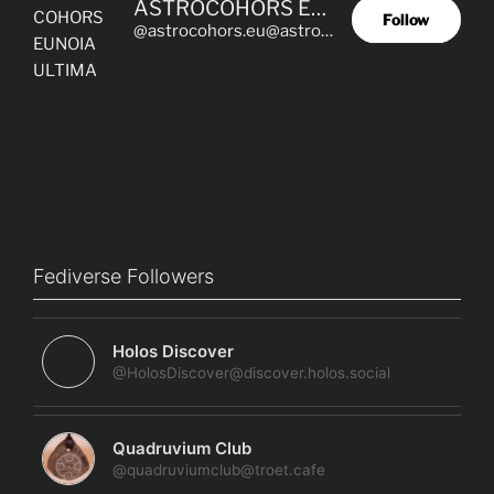
ASTROCOHORS EUNOIA ULTIMA
Follow
@astrocohors.eu@astrocohors.eu
Fediverse Followers
Holos Discover
@HolosDiscover@discover.holos.social
Quadruvium Club
@quadruviumclub@troet.cafe