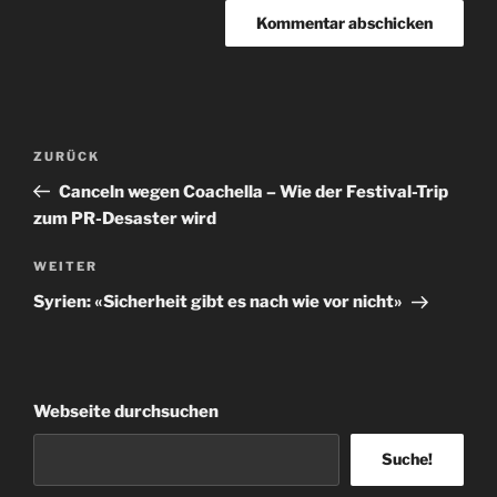
Beitragsnavigation
Vorheriger
ZURÜCK
Beitrag
Canceln wegen Coachella – Wie der Festival-Trip
zum PR-Desaster wird
Nächster
WEITER
Beitrag
Syrien: «Sicherheit gibt es nach wie vor nicht»
Webseite durchsuchen
Suche!