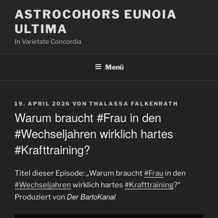
Zum
ASTROCOHORS EUNOIA
Inhalt
ULTIMA
springen
In Varietate Concordia
Menü
VERÖFFENTLICHT
19. APRIL 2026
VON
THALASSA FALKENRATH
AM
Warum braucht #Frau in den
#Wechseljahren wirklich hartes
#Krafttraining?
Titel dieser Episode: „Warum braucht
#Frau
in den
#Wechseljahren
wirklich hartes
#Krafttraining
?“
Der BartoKanal
Produziert von
„Warum