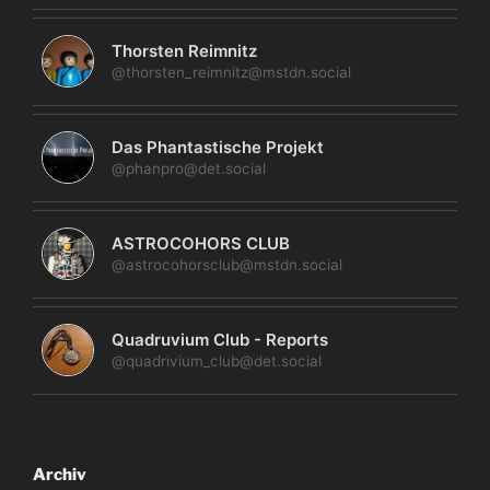
Thorsten Reimnitz
@thorsten_reimnitz@mstdn.social
Das Phantastische Projekt
@phanpro@det.social
ASTROCOHORS CLUB
@astrocohorsclub@mstdn.social
Quadruvium Club - Reports
@quadrivium_club@det.social
Archiv