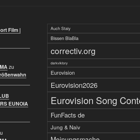
Auch Staiy
rt Film |
Bissen BlaBla
correctiv.org
darkviktory
IMA
zu
Eurovision
Größenwahn
Eurovision2026
LUB
Eurovision Song Cont
RS EUNOIA
FunFacts de
Jung & Naiv
u
Meinungsmache