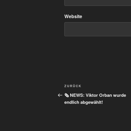
Website
Beitragsnavigation
Vorheriger
ZURÜCK
Beitrag
🗞️ NEWS: Viktor Orban wurde
endlich abgewählt!