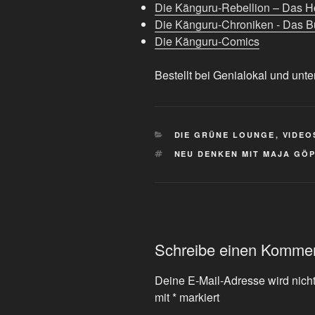
Die Känguru-Rebellion – Das H
Die Känguru-Chroniken - Das Bu
Die Känguru-Comics
Bestellt bei Genialokal und unte
KATEGORIEN
DIE GRÜNE LOUNGE
,
VIDEO
SCHLAGWÖRTER
NEU DENKEN MIT MAJA GÖ
Schreibe einen Komme
Deine E-Mail-Adresse wird nicht 
mit
*
markiert