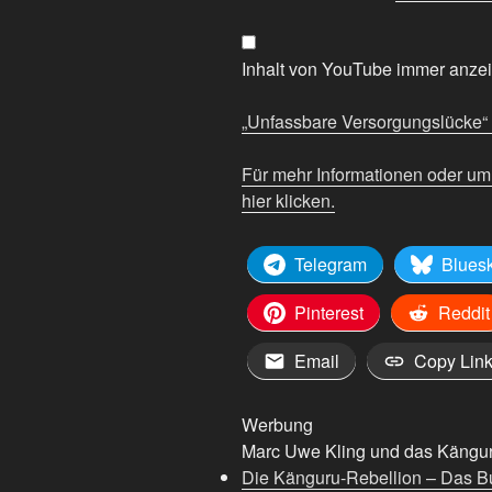
von
YouTube
anzeigen
Inhalt von YouTube immer anze
„Unfassbare Versorgungslücke“ d
Für mehr Informationen oder u
hier klicken.
Telegram
Blues
Pinterest
Reddit
Email
Copy Lin
Werbung
Marc Uwe Kling und das Känguru
Die Känguru-Rebellion – Das B