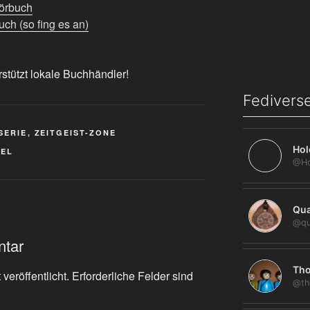
örbuch
ch (so fing es an)
rstützt lokale Buchhändler!
Fediverse
SERIE
,
ZEITGEIST-ZONE
Hol
PEL
Qua
@qu
ntar
Tho
veröffentlicht.
Erforderliche Felder sind
@th