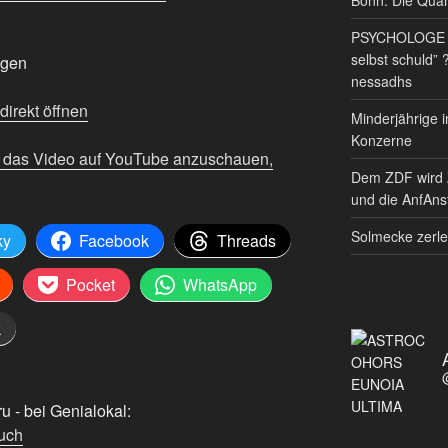
PSYCHOLOGE RE
selbst schuld” 
igen
nessadhs
irekt öffnen
Minderjährige i
Konzerne
m das Video auf YouTube anzuschauen,
Dem ZDF wird 
und die AnfAnst
Solmecke zerle
ky
Facebook
Threads
Pocket
WhatsApp
k
 - bei Genialokal:
uch