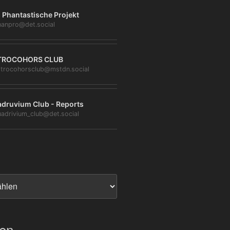
 Phantastische Projekt
anpro@det.social
TROCOHORS CLUB
trocohorsclub@mstdn.social
druvium Club - Reports
adrivium_club@det.social
ien