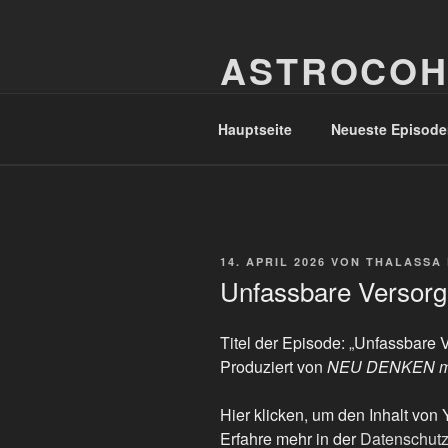
Zum
Inhalt
ASTROCOH
springen
In Varietate Concordia
Hauptseite
Neueste Episode
VERÖFFENTLICHT
14. APRIL 2026
VON
THALASSA
AM
Unfassbare Versorg
Titel der Episode: „Unfassbare 
Produziert von
NEU DENKEN mi
„Unfassbare
Hier klicken, um den Inhalt vo
Versorgungslücke“
Erfahre mehr in der
Datenschutz