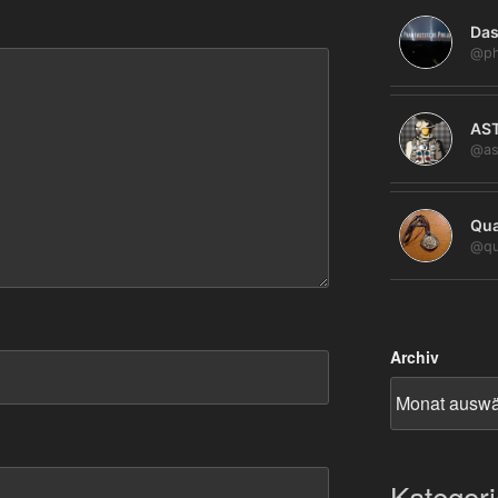
Das
@ph
AS
@as
Qua
@qu
Archiv
Kategor