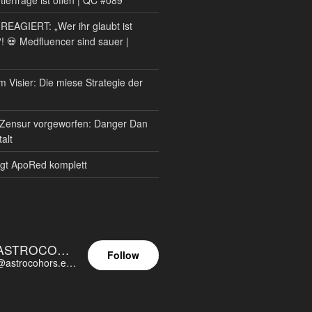
AGIERT: „Wer ihr glaubt ist
?! 💀 Medfluencer sind sauer |
m Visier: Die miese Strategie der
Zensur vorgeworfen: Danger Dan
alt
gt ApoRed komplett
ASTROCOHORS EUNOIA ULTIMA
Follow
@astrocohors.eu@astrocohors.eu