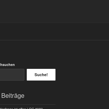
chsuchen
Suche!
 Beiträge
ierfrage ist offen | QC #089