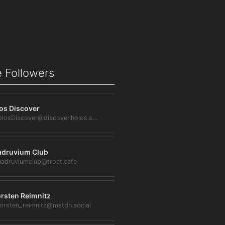
 Followers
os Discover
@HolosDiscover@discover.holos.social
druvium Club
adruviumclub@troet.cafe
rsten Reimnitz
orsten_reimnitz@mstdn.social