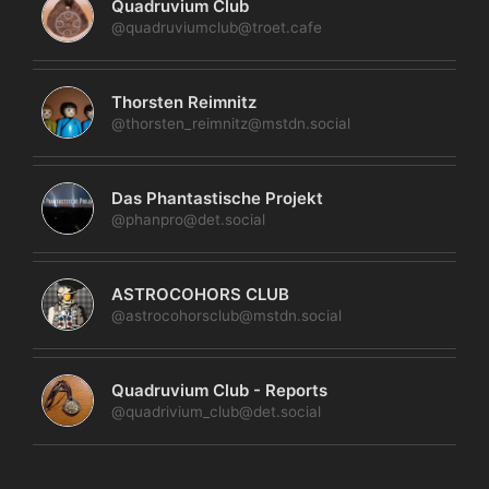
Quadruvium Club
@quadruviumclub@troet.cafe
Thorsten Reimnitz
@thorsten_reimnitz@mstdn.social
Das Phantastische Projekt
@phanpro@det.social
ASTROCOHORS CLUB
@astrocohorsclub@mstdn.social
Quadruvium Club - Reports
@quadrivium_club@det.social