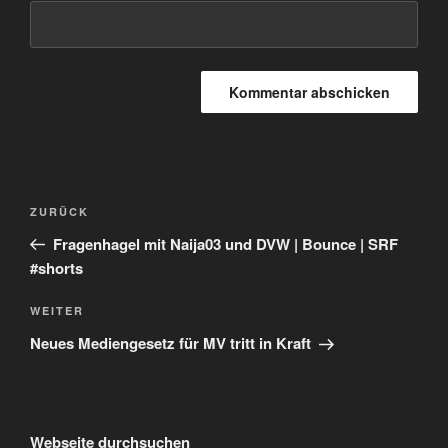
Beitragsnavigation
Vorheriger
ZURÜCK
Beitrag
Fragenhagel mit Naija03 und DVW | Bounce | SRF
#shorts
Nächster
WEITER
Beitrag
Neues Mediengesetz für MV tritt in Kraft
Webseite durchsuchen