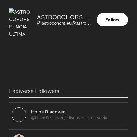
ASTROCOHORS EUNOIA ULTIMA
Follow
@astrocohors.eu@astrocohors.eu
Fediverse Followers
Holos Discover
@HolosDiscover@discover.holos.social