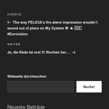
Beitragsnavigation
Vorheriger
ZURÜCK
Beitrag
The way FELICIA’s fire alarm impression wouldn’t
sound out of place on My System 🚨 🔥 🇸🇪
#Eurovision
Nächster
WEITER
Beitrag
Ja, die Rede ist erst 3! Wochen her…
Webseite durchsuchen
Suche!
Neueste Beiträge