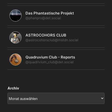
Das Phantastische Projekt
@phanpro@det.social
ASTROCOHORS CLUB
@astrocohorsclub@mstdn.social
Quadruvium Club - Reports
@quadrivium_club@det.social
Archiv