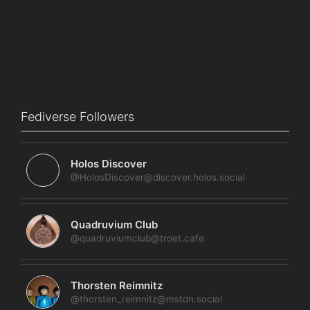
Fediverse Followers
Holos Discover
@HolosDiscover@discover.holos.social
Quadruvium Club
@quadruviumclub@troet.cafe
Thorsten Reimnitz
@thorsten_reimnitz@mstdn.social