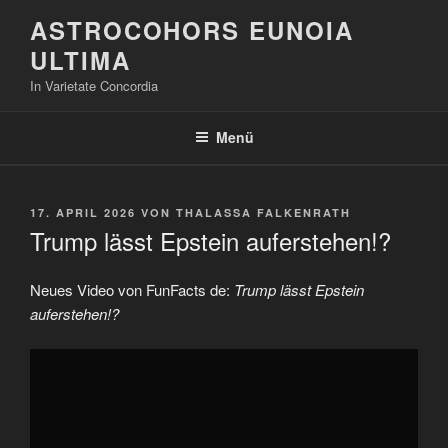
Zum
ASTROCOHORS EUNOIA
Inhalt
ULTIMA
springen
In Varietate Concordia
Menü
VERÖFFENTLICHT
17. APRIL 2026
VON
THALASSA FALKENRATH
AM
Trump lässt Epstein auferstehen!?
Neues Video von FunFacts de:
Trump lässt Epstein
auferstehen!?
„Trump
lässt
Epstein
auferstehen!?“
von
YouTube
anzeigen