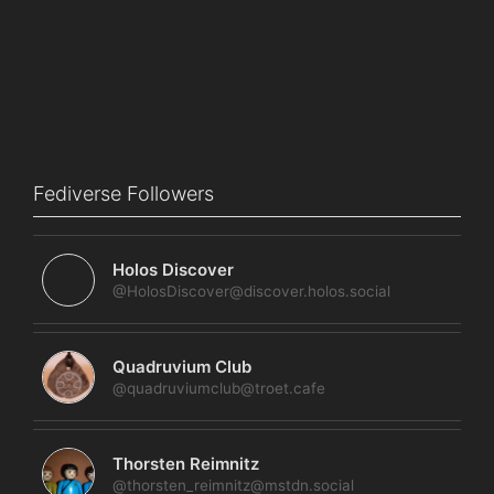
Fediverse Followers
Holos Discover
@HolosDiscover@discover.holos.social
Quadruvium Club
@quadruviumclub@troet.cafe
Thorsten Reimnitz
@thorsten_reimnitz@mstdn.social