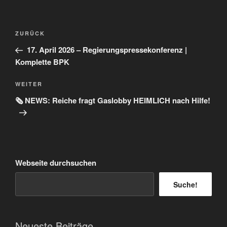
Beitragsnavigation
Vorheriger
ZURÜCK
Beitrag
17. April 2026 – Regierungspressekonferenz |
Komplette BPK
Nächster
WEITER
Beitrag
🗞️ NEWS: Reiche fragt Gaslobby HEIMLICH nach Hilfe!
Webseite durchsuchen
Suche!
Neueste Beiträge