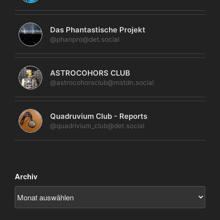
Das Phantastische Projekt
@phanpro@det.social
ASTROCOHORS CLUB
@astrocohorsclub@mstdn.social
Quadruvium Club - Reports
@quadrivium_club@det.social
Archiv