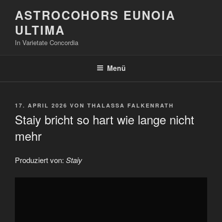
Zum
ASTROCOHORS EUNOIA
Inhalt
ULTIMA
springen
In Varietate Concordia
Menü
VERÖFFENTLICHT
17. APRIL 2026
VON
THALASSA FALKENRATH
AM
Staiy bricht so hart wie lange nicht
mehr
Produziert von:
Staiy
„Staiy
bricht
so
hart
wie
lange
nicht