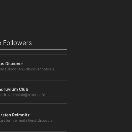
 Followers
os Discover
@HolosDiscover@discover.holos.social
druvium Club
adruviumclub@troet.cafe
rsten Reimnitz
orsten_reimnitz@mstdn.social