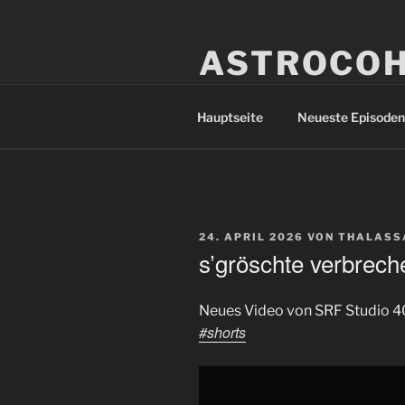
Zum
Inhalt
ASTROCOH
springen
In Varietate Concordia
Hauptseite
Neueste Episoden
VERÖFFENTLICHT
24. APRIL 2026
VON
THALASS
AM
s’gröschte verbrech
Neues Video von SRF Studio 4
#shorts
„s'gröschte
verbreche