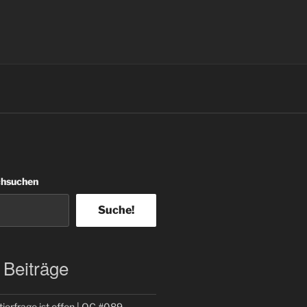
chsuchen
Suche!
 Beiträge
ierfrage ist offen | QC #089