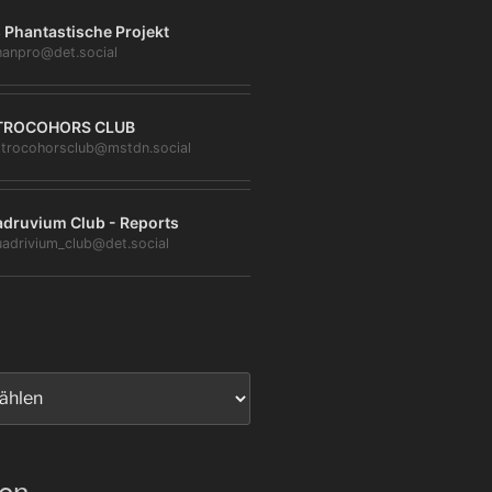
 Phantastische Projekt
anpro@det.social
TROCOHORS CLUB
trocohorsclub@mstdn.social
druvium Club - Reports
adrivium_club@det.social
ien