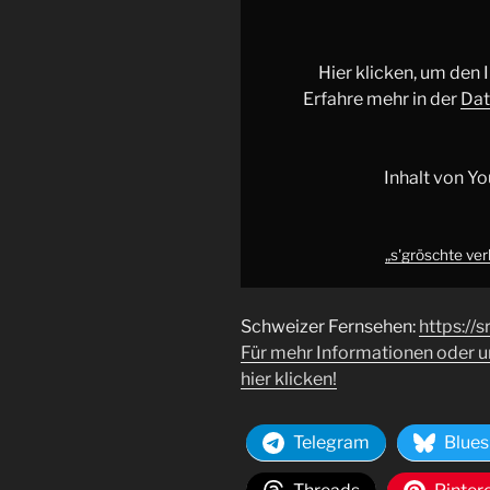
vo
de
schwiiz
Hier klicken, um den
|
Erfahre mehr in der
Dat
#shorts“
von
YouTube
Inhalt von Y
anzeigen
„s'gröschte ver
Schweizer Fernsehen:
https://s
Für mehr Informationen oder 
hier klicken!
Telegram
Blues