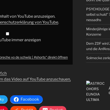
PSYCHOLOGE RE
selbst schuld” 
 Inhalt von YouTube anzuzeigen.
nessadhs
enschutzerklärung von YouTube
.
Minderjährige i
Konzerne
ouTube immer anzeigen
Dem ZDF wird 
und die AnfAns
breche vo de schwiiz | #shorts“ direkt öffnen
Solmecke zerl
rf.ch
um das Video auf YouTube anzuschauen,
ky
Facebook