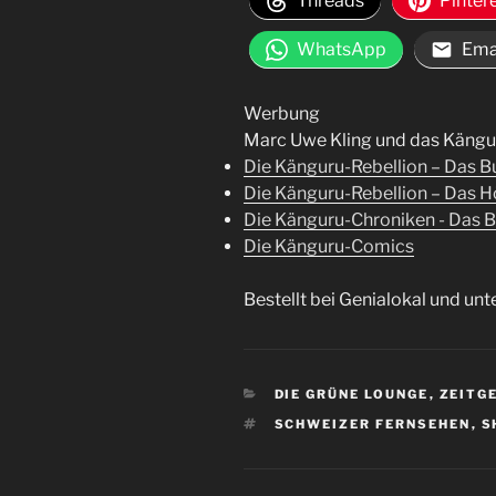
Threads
Pinter
WhatsApp
Ema
Werbung
Marc Uwe Kling und das Känguru
Die Känguru-Rebellion – Das B
Die Känguru-Rebellion – Das 
Die Känguru-Chroniken - Das Bu
Die Känguru-Comics
Bestellt bei Genialokal und unt
KATEGORIEN
DIE GRÜNE LOUNGE
,
ZEITG
SCHLAGWÖRTER
SCHWEIZER FERNSEHEN
,
S