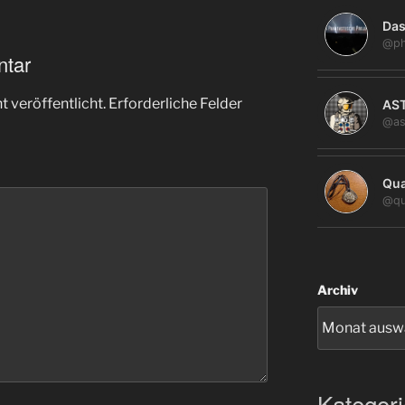
Das
@ph
ntar
 veröffentlicht.
Erforderliche Felder
AS
@as
Qua
@qu
Archiv
Kategor