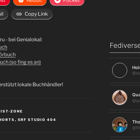
est
Reddit
Pocket
il
Copy Link
 - bei Genialokal:
Fediverse
uch
Hörbuch
ch (so fing es an)
Hol
erstützt lokale Buchhändler!
Qua
@qu
EIST-ZONE
HORTS
,
SRF STUDIO 404
Tho
@th