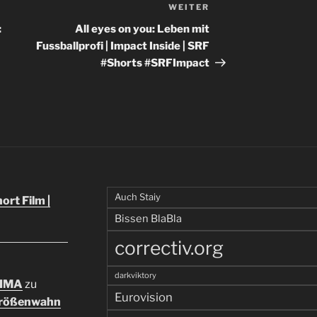
WEITER
Nächster
Beitrag
:
All eyes on you: Leben mit
Fussballprofi | Impact Inside | SRF
#Shorts #SRFImpact
Auch Staiy
rt Film |
Bissen BlaBla
correctiv.org
darkviktory
TIMA
zu
Eurovision
Größenwahn