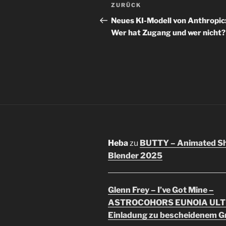
Beitragsnavigation
Vorheriger
ZURÜCK
Beitrag
Neues KI-Modell von Anthropic
Wer hat Zugang und wer nicht?
Heba
zu
BUTTY – Animated Sho
Blender 2025
Glenn Frey – I’ve Got Mine –
ASTROCOHORS EUNOIA UL
Einladung zu bescheidenem 