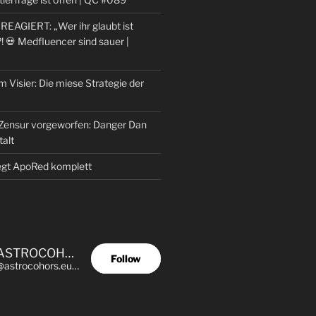
AGIERT: „Wer ihr glaubt ist
?! 💀 Medfluencer sind sauer |
m Visier: Die miese Strategie der
Zensur vorgeworfen: Danger Dan
talt
egt ApoRed komplett
ASTROCOHORS EUNOIA ULTIMA
Follow
@astrocohors.eu@astrocohors.eu