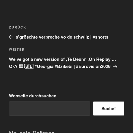
Beitragsnavigation
Vorheriger
ZURÜCK
Beitrag
s’gröschte verbreche vo de schwiiz | #shorts
Nächster
WEITER
Beitrag
We’ve got a new version of ‚Te Deum‘ ‚On Replay’…
Ok? 🎹 🇬🇪 #Georgia #Bzikebi | #Eurovision2026
Webseite durchsuchen
Suche!
Neueste Beiträge