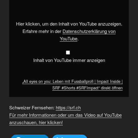
on
you:
Leben
mit
Fussballprofi
|
Hier klicken, um den Inhalt von YouTube anzuzeigen.
Impact
Inside
Erfahre mehr in der
Datenschutzerklärung von
|
YouTube
.
SRF
#Shorts
#SRFImpact“
von
YouTube
Inhalt von YouTube immer anzeigen
anzeigen
„All eyes on you: Leben mit Fussballprofi | Impact Inside |
SRF #Shorts #SRFImpact“ direkt öffnen
Schweizer Fernsehen:
https://srf.ch
Für mehr Informationen oder um das Video auf YouTube
anzuschauen, hier klicken!