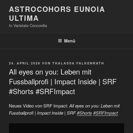
Zum
ASTROCOHORS EUNOIA
Inhalt
ULTIMA
springen
In Varietate Concordia
Menü
VERÖFFENTLICHT
24. APRIL 2026
VON
THALASSA FALKENRATH
AM
All eyes on you: Leben mit
Fussballprofi | Impact Inside | SRF
#Shorts #SRFImpact
Neues Video von SRF Impact:
All eyes on you: Leben mit
Fussballprofi | Impact Inside | SRF
#Shorts
#SRFImpact
„All
eyes