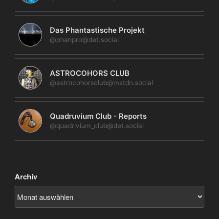
Das Phantastische Projekt
@phanpro@det.social
ASTROCOHORS CLUB
@astrocohorsclub@mstdn.social
Quadruvium Club - Reports
@quadrivium_club@det.social
Archiv