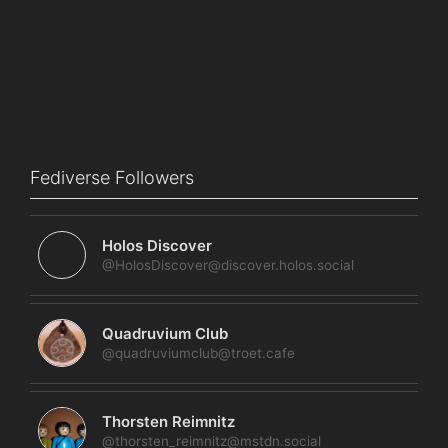
Fediverse Followers
Holos Discover
@HolosDiscover@discover.holos.social
Quadruvium Club
@quadruviumclub@troet.cafe
Thorsten Reimnitz
@thorsten_reimnitz@mstdn.social