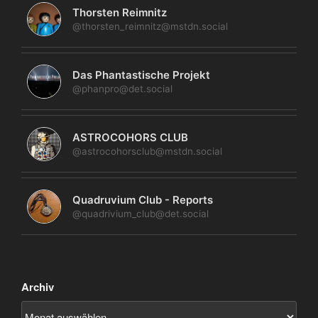
Thorsten Reimnitz
@thorsten_reimnitz@mstdn.social
Das Phantastische Projekt
@phanpro@det.social
ASTROCOHORS CLUB
@astrocohorsclub@mstdn.social
Quadruvium Club - Reports
@quadrivium_club@det.social
Archiv