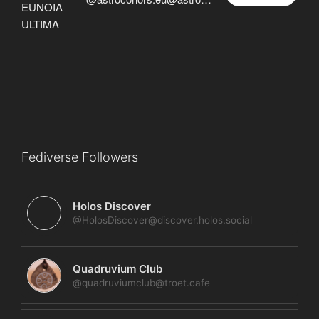
Fediverse Followers
Holos Discover
@HolosDiscover@discover.holos.social
Quadruvium Club
@quadruviumclub@troet.cafe