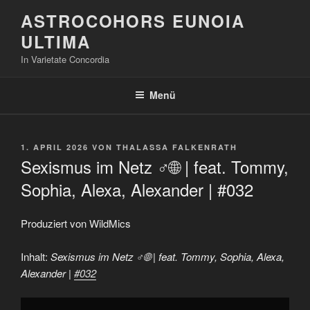
Zum
ASTROCOHORS EUNOIA
Inhalt
ULTIMA
springen
In Varietate Concordia
Menü
VERÖFFENTLICHT
1. APRIL 2026
VON
THALASSA FALKENRATH
AM
Sexismus im Netz ♂️🌐 | feat. Tommy,
Sophia, Alexa, Alexander | #032
Produziert von WildMics
Inhalt:
Sexismus im Netz ♂️🌐 | feat. Tommy, Sophia, Alexa,
Alexander |
#032
„Sexismus