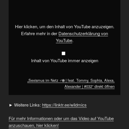
im
Netz
♂️
🌐
|
feat.
Tommy,
Hier klicken, um den Inhalt von YouTube anzuzeigen.
Sophia,
Alexa,
Erfahre mehr in der
Datenschutzerklärung von
Alexander
YouTube
.
|
#032“
von
YouTube
anzeigen
Inhalt von YouTube immer anzeigen
„Sexismus im Netz ♂️🌐 | feat. Tommy, Sophia, Alexa,
Alexander | #032“ direkt öffnen
► Weitere Links:
https://linktr.ee/wildmics
Für mehr Informationen oder um das Video auf YouTube
anzuschauen, hier klicken!