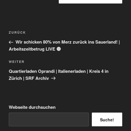
Beitragsnavigation
Vorheriger
ZURÜCK
Beitrag
Wir schicken 80% von Merz zurück ins Sauerland! |
Arbeitszeitbetrug LIVE 🔴
Nächster
WEITER
Beitrag
Quartierladen Oprandi | Italienerladen | Kreis 4 in
Zürich | SRF Archiv
Webseite durchsuchen
Suche!