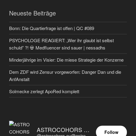
Neueste Beiträge
Bonn: Die Quartierfrage ist offen | QC #089
PSYCHOLOGE REAGIERT: „Wer ihr glaubt ist selbst
schuld” ?! 💀 Medfluencer sind sauer | nessadhs
Minderjährige im Visier: Die miese Strategie der Konzerne
Dem ZDF wird Zensur vorgeworfen: Danger Dan und die
AnfAnstalt
Solmecke zerlegt ApoRed komplett
ASTROCOHORS EUNOIA ULTIMA
Follow
@astrocohors.eu@astrocohors.eu