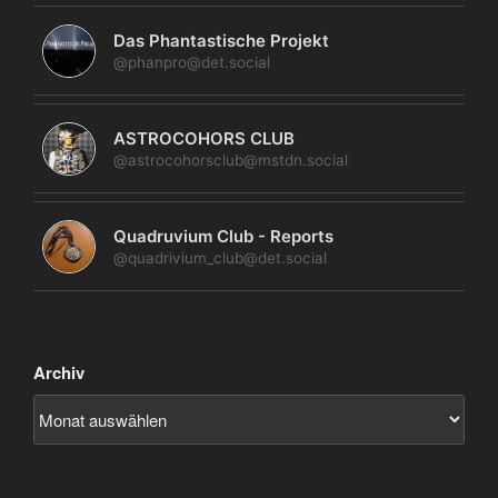
Das Phantastische Projekt
@phanpro@det.social
ASTROCOHORS CLUB
@astrocohorsclub@mstdn.social
Quadruvium Club - Reports
@quadrivium_club@det.social
Archiv