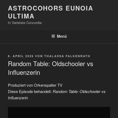
Zum
ASTROCOHORS EUNOIA
Inhalt
ULTIMA
springen
In Varietate Concordia
Menü
VERÖFFENTLICHT
8. APRIL 2026
VON
THALASSA FALKENRATH
AM
Random Table: Oldschooler vs
Influenzerin
Produziert von Orkenspalter TV
Diese Episode behandelt:
Random Table: Oldschooler vs
Influenzerin
„Random
Table:
Oldschooler