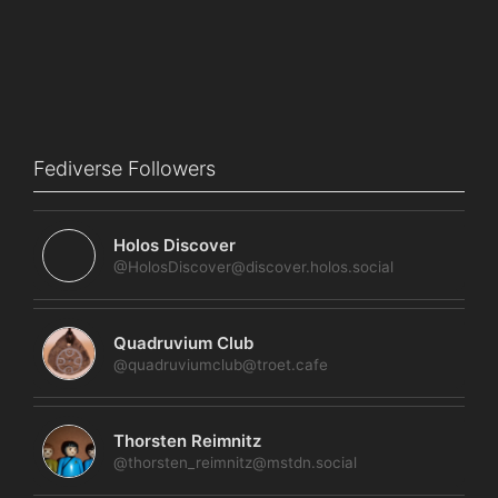
Fediverse Followers
Holos Discover
@HolosDiscover@discover.holos.social
Quadruvium Club
@quadruviumclub@troet.cafe
Thorsten Reimnitz
@thorsten_reimnitz@mstdn.social