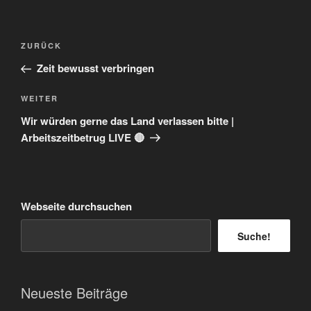
Beitragsnavigation
Vorheriger
ZURÜCK
Beitrag
Zeit bewusst verbringen
Nächster
WEITER
Beitrag
Wir würden gerne das Land verlassen bitte |
Arbeitszeitbetrug LIVE 🔴
Webseite durchsuchen
Suche!
Neueste Beiträge