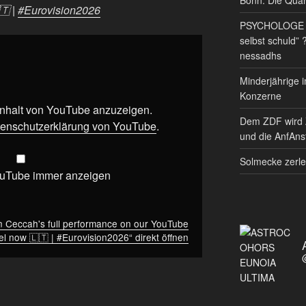
🇹 |
#Eurovision2026
PSYCHOLOGE RE
selbst schuld” 
nessadhs
Minderjährige i
Konzerne
 Inhalt von YouTube anzuzeigen.
Dem ZDF wird 
enschutzerklärung von YouTube
.
und die AnfAnst
Solmecke zerle
ouTube immer anzeigen
n Ceccah's full performance on our YouTube
l now 🇱🇹 | #Eurovision2026“ direkt öffnen