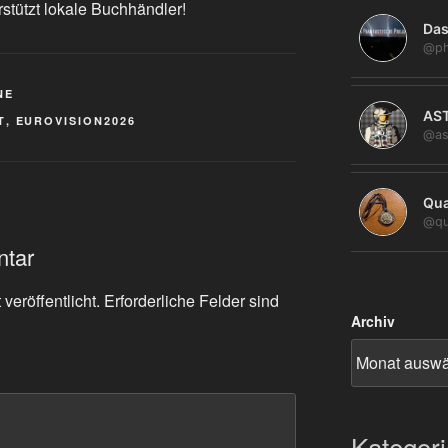
rstützt lokale Buchhändler!
Das
@ph
NE
AS
T
,
EUROVISION2026
@as
Qua
@qu
ntar
veröffentlicht.
Erforderliche Felder sind
Archiv
Kategor