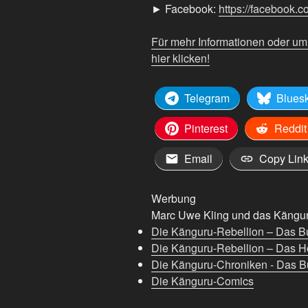
► Facebook:
https://facebook.
YouTube
anzeigen
Für mehr Informationen oder u
hier klicken!
Telegram
Blues
Pinterest
Reddit
Email
Copy Lin
Werbung
Marc Uwe Kling und das Känguru
Die Känguru-Rebellion – Das B
Die Känguru-Rebellion – Das H
Die Känguru-Chroniken - Das Bu
Die Känguru-Comics