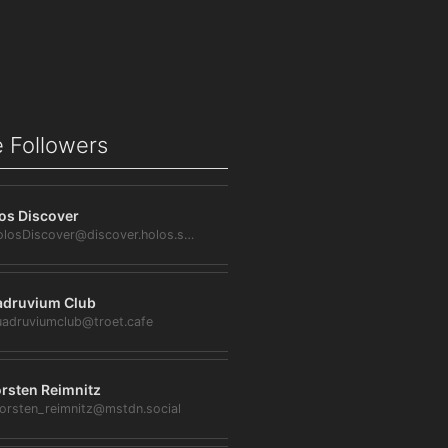
 Followers
os Discover
@HolosDiscover@discover.holos.social
druvium Club
adruviumclub@troet.cafe
rsten Reimnitz
orsten_reimnitz@mstdn.social