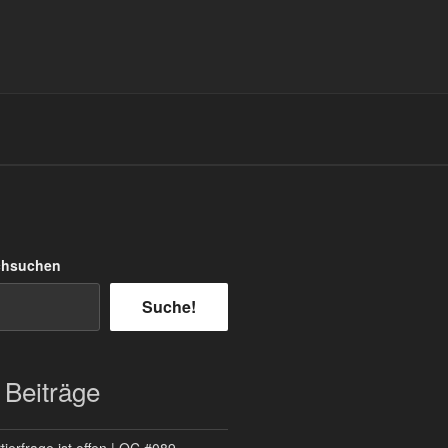
chsuchen
Suche!
 Beiträge
ierfrage ist offen | QC #089