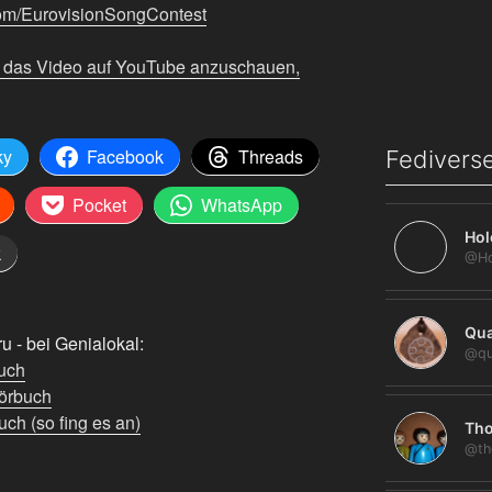
com/EurovisionSongContest
m das Video auf YouTube anzuschauen,
ky
Facebook
Threads
Fediverse
Pocket
WhatsApp
Hol
k
Qua
 - bei Genialokal:
@qu
uch
örbuch
ch (so fing es an)
Tho
@th