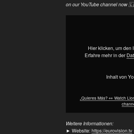
on our YouTube channel now 🇱
„Quieres
Más?
👀
Watch
Lion
Hier klicken, um den
Ceccah's
Erfahre mehr in der
Dat
full
performance
on
Inhalt von Y
our
YouTube
channel
„Quieres Más? 👀 Watch Lio
channe
now
🇱🇹
|
Weitere Informationen:
#Eurovision2026“
► Website:
https://eurovision.tv
von