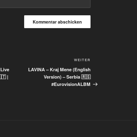
Nächster
WEITER
Beitrag
(Live
LAVINA – Kraj Mene (English
🇹 |
Version) – Serbia 🇷🇸
#EurovisionALBM