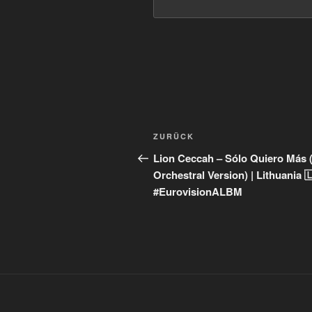
Beitragsnavigation
Vorheriger
ZURÜCK
Beitrag
Lion Ceccah – Sólo Quiero Más 
Orchestral Version) | Lithuania 
#EurovisionALBM