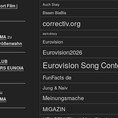
Auch Staiy
rt Film |
Bissen BlaBla
correctiv.org
darkviktory
IMA
zu
Eurovision
Größenwahn
Eurovision2026
LUB
Eurovision Song Cont
RS EUNOIA
FunFacts de
Jung & Naiv
u
Meinungsmache
IMA
MiGAZIN