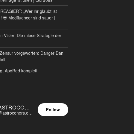
AGIERT: „Wer ihr glaubt ist
?! 💀 Medfluencer sind sauer |
m Visier: Die miese Strategie der
Zensur vorgeworfen: Danger Dan
alt
gt ApoRed komplett
ASTROCOHORS EUNOIA ULTIMA
Follow
@astrocohors.eu@astrocohors.eu