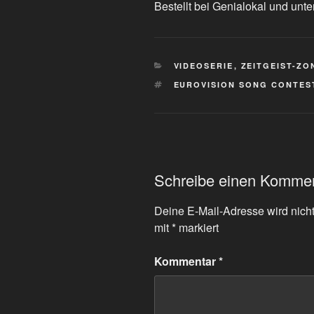
Bestellt bei Genialokal und unte
KATEGORIEN
VIDEOSERIE
,
ZEITGEIST-ZO
SCHLAGWÖRTER
EUROVISION SONG CONTES
Schreibe einen Komme
Deine E-Mail-Adresse wird nicht 
mit
*
markiert
Kommentar
*