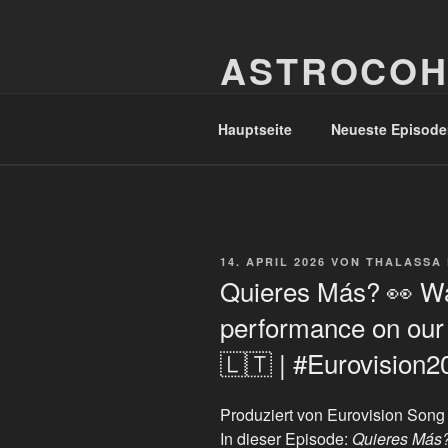
Zum
Inhalt
ASTROCOH
springen
In Varietate Concordia
Hauptseite
Neueste Episode
VERÖFFENTLICHT
14. APRIL 2026
VON
THALASSA
AM
Quieres Más? 👀 Wat
performance on our
🇱🇹 | #Eurovision2
Produziert von Eurovision Song
In dieser Episode:
Quieres Más?