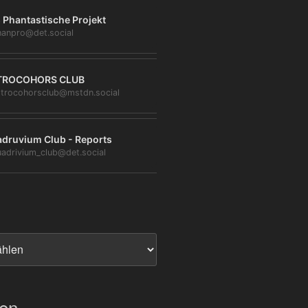
 Phantastische Projekt
anpro@det.social
TROCOHORS CLUB
trocohorsclub@mstdn.social
druvium Club - Reports
adrivium_club@det.social
ien