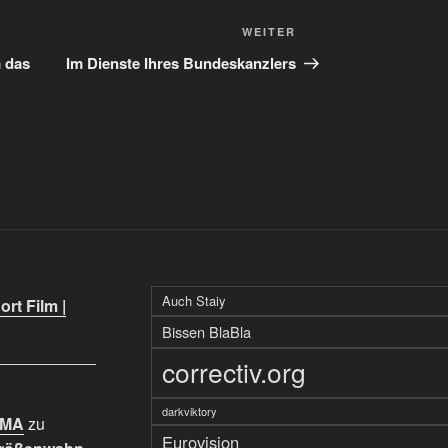
Nächster
WEITER
Beitrag
 das
Im Dienste Ihres Bundeskanzlers
Auch Staiy
rt Film |
Bissen BlaBla
correctiv.org
darkviktory
IMA
zu
Eurovision