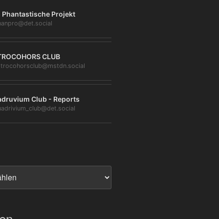
 Phantastische Projekt
anpro@det.social
TROCOHORS CLUB
trocohorsclub@mstdn.social
druvium Club - Reports
adrivium_club@det.social
ien