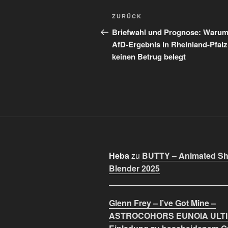
Beitragsnavigation
Vorheriger
ZURÜCK
Beitrag
Briefwahl und Prognose: Warum
AfD-Ergebnis in Rheinland-Pfalz
keinen Betrug belegt
Heba
zu
BUTTY – Animated Sho
Blender 2025
Glenn Frey – I’ve Got Mine –
ASTROCOHORS EUNOIA ULT