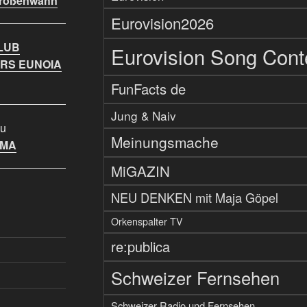
Größenwahn
Eurovision2026
LUB
Eurovision Song Cont
RS EUNOIA
FunFacts de
Jung & Naiv
u
Meinungsmache
IMA
MiGAZIN
NEU DENKEN mit Maja Göpel
Orkenspalter TV
re:publica
Schweizer Fernsehen
Schweizer Radio und Fernsehen