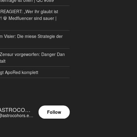
AGIERT: „Wer ihr glaubt ist
?! 💀 Medfluencer sind sauer |
m Visier: Die miese Strategie der
Zensur vorgeworfen: Danger Dan
alt
gt ApoRed komplett
ASTROCOHORS EUNOIA ULTIMA
Follow
@astrocohors.eu@astrocohors.eu