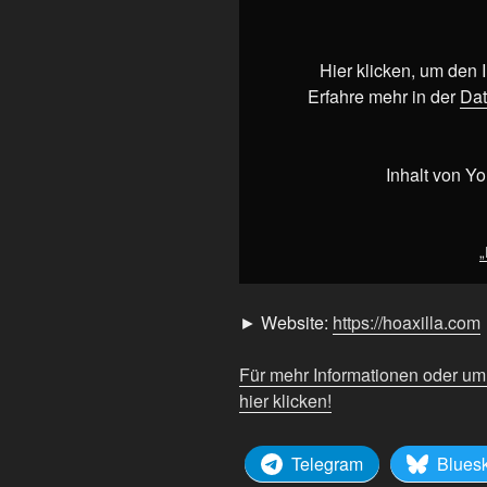
2026“
von
YouTube
Hier klicken, um den
anzeigen
Erfahre mehr in der
Dat
Inhalt von Y
„
► Website:
https://hoaxilla.com
Für mehr Informationen oder u
hier klicken!
Telegram
Blues