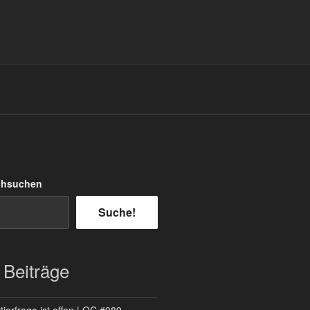
chsuchen
Suche!
 Beiträge
ierfrage ist offen | QC #089