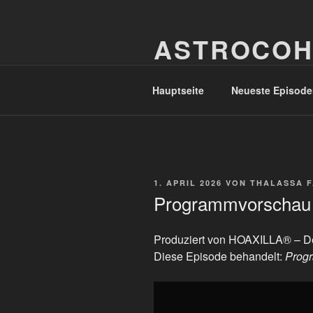
Zum
Inhalt
ASTROCOH
springen
In Varietate Concordia
Hauptseite
Neueste Episode
VERÖFFENTLICHT
1. APRIL 2026
VON
THALASSA 
AM
Programmvorschau 
Produziert von HOAXILLA® – De
Diese Episode behandelt:
Progr
„Programmvorschau
April