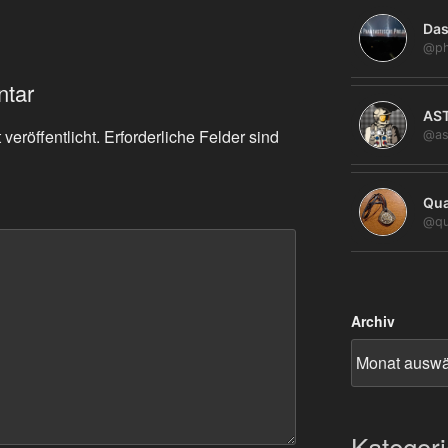
Das
@ph
ntar
AS
veröffentlicht.
Erforderliche Felder sind
@as
Qua
@qu
Archiv
Kategor