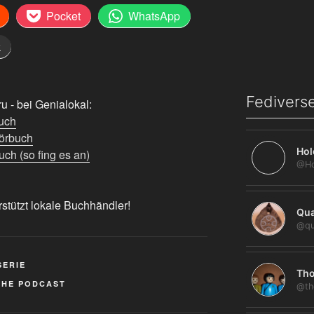
Pocket
WhatsApp
k
Fediverse
 - bei Genialokal:
uch
örbuch
Hol
ch (so fing es an)
rstützt lokale Buchhändler!
Qua
@qu
SERIE
Tho
CHE PODCAST
@th