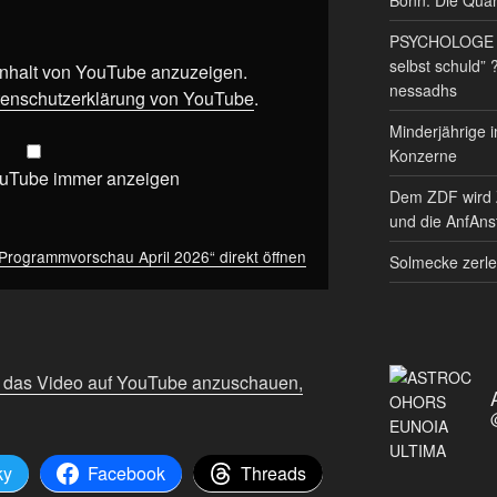
PSYCHOLOGE RE
selbst schuld” 
 Inhalt von YouTube anzuzeigen.
nessadhs
enschutzerklärung von YouTube
.
Minderjährige i
Konzerne
ouTube immer anzeigen
Dem ZDF wird 
und die AnfAnst
Programmvorschau April 2026“ direkt öffnen
Solmecke zerle
m das Video auf YouTube anzuschauen,
ky
Facebook
Threads