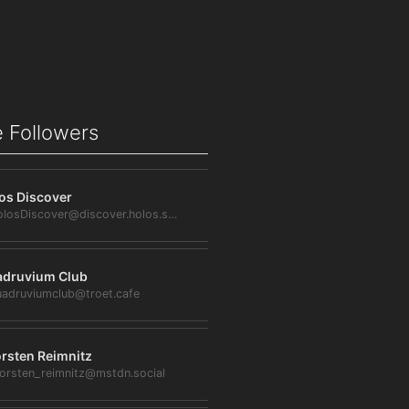
 Followers
os Discover
@HolosDiscover@discover.holos.social
druvium Club
adruviumclub@troet.cafe
rsten Reimnitz
orsten_reimnitz@mstdn.social