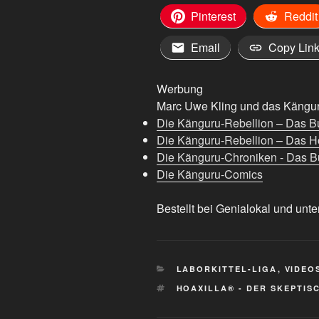
Pinterest
Reddit
Email
Copy Lin
Werbung
Marc Uwe Kling und das Känguru
Die Känguru-Rebellion – Das B
Die Känguru-Rebellion – Das H
Die Känguru-Chroniken - Das Bu
Die Känguru-Comics
Bestellt bei Genialokal und unte
KATEGORIEN
LABORKITTEL-LIGA
,
VIDEO
SCHLAGWÖRTER
HOAXILLA® - DER SKEPTIS