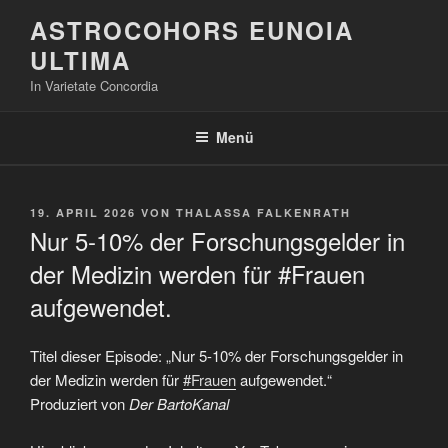
Zum
ASTROCOHORS EUNOIA
Inhalt
ULTIMA
springen
In Varietate Concordia
Menü
VERÖFFENTLICHT
19. APRIL 2026
VON
THALASSA FALKENRATH
AM
Nur 5-10% der Forschungsgelder in
der Medizin werden für #Frauen
aufgewendet.
Titel dieser Episode: „Nur 5-10% der Forschungsgelder in
der Medizin werden für
#Frauen
aufgewendet.“
Produziert von
Der BartoKanal
„Nur