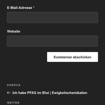
E-Mail-Adresse
*
Website
Beitragsnavigation
Vorheriger
ZURÜCK
Beitrag
Ich habe PFAS im Blut | Ewigkeitschemikalien
Nächster
WEITER