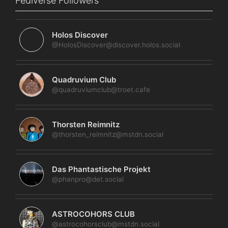
Fediverse Followers
Holos Discover
@HolosDiscover@discover.holos.social
Quadruvium Club
@quadruviumclub@troet.cafe
Thorsten Reimnitz
@thorsten_reimnitz@mstdn.social
Das Phantastische Projekt
@phanpro@det.social
ASTROCOHORS CLUB
@astrocohorsclub@mstdn.social