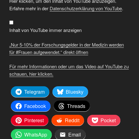
Hier klicken, um den Inhalt von YouTube anzuzeigen.
5-
10%
Erfahre mehr in der
Datenschutzerklärung von YouTube
.
der
Forschungsgelder
in
der
Medizin
Inhalt von YouTube immer anzeigen
werden
für
#Frauen
„Nur 5-10% der Forschungsgelder in der Medizin werden
aufgewendet.“
von
für #Frauen aufgewendet.“ direkt öffnen
YouTube
anzeigen
Für mehr Informationen oder um das Video auf YouTube zu
schauen, hier klicken.
Telegram
Bluesky
Facebook
Threads
Pinterest
Reddit
Pocket
WhatsApp
Email