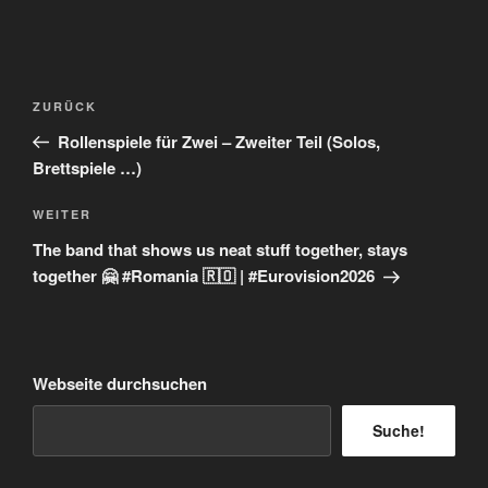
Beitragsnavigation
Vorheriger
ZURÜCK
Beitrag
Rollenspiele für Zwei – Zweiter Teil (Solos,
Brettspiele …)
Nächster
WEITER
Beitrag
The band that shows us neat stuff together, stays
together 🤗 #Romania 🇷🇴 | #Eurovision2026
Webseite durchsuchen
Suche!