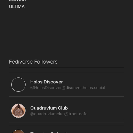
Fediverse Followers
Holos Discover
@HolosDiscover@discover.holos.social
Quadruvium Club
@quadruviumclub@troet.cafe