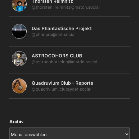
Thorsten Reimnitz
@thorsten_reimnitz@mstdn.social
Das Phantastische Projekt
@phanpro@det.social
ASTROCOHORS CLUB
@astrocohorsclub@mstdn.social
Quadruvium Club - Reports
@quadrivium_club@det.social
Archiv