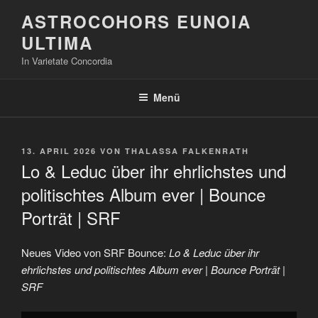
Zum
ASTROCOHORS EUNOIA
Inhalt
ULTIMA
springen
In Varietate Concordia
Menü
VERÖFFENTLICHT
13. APRIL 2026
VON
THALASSA FALKENRATH
AM
Lo & Leduc über ihr ehrlichstes und
politischtes Album ever | Bounce
Porträt | SRF
Neues Video von SRF Bounce:
Lo & Leduc über ihr
ehrlichstes und politischtes Album ever | Bounce Porträt |
SRF
„Lo