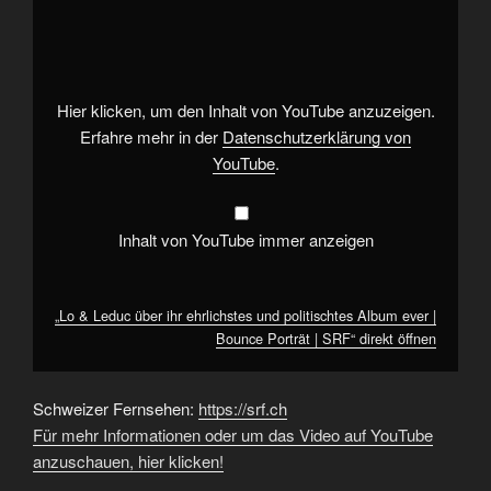
&
Leduc
über
ihr
ehrlichstes
und
politischtes
Hier klicken, um den Inhalt von YouTube anzuzeigen.
Album
ever
Erfahre mehr in der
Datenschutzerklärung von
|
YouTube
.
Bounce
Porträt
|
SRF“
von
Inhalt von YouTube immer anzeigen
YouTube
anzeigen
„Lo & Leduc über ihr ehrlichstes und politischtes Album ever |
Bounce Porträt | SRF“ direkt öffnen
Schweizer Fernsehen:
https://srf.ch
Für mehr Informationen oder um das Video auf YouTube
anzuschauen, hier klicken!