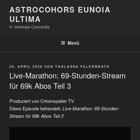
Zum
ASTROCOHORS EUNOIA
Inhalt
ULTIMA
springen
In Varietate Concordia
Menü
VERÖFFENTLICHT
26. APRIL 2026
VON
THALASSA FALKENRATH
AM
Live-Marathon: 69-Stunden-Stream
für 69k Abos Teil 3
Produziert von Orkenspalter TV
Diese Episode behandelt:
Live-Marathon: 69-Stunden-
Stream für 69k Abos Teil 3
„Live-
Marathon:
69-