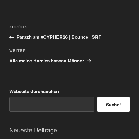
Beitragsnavigation
Vorheriger
ZURÜCK
Beitrag
Parazh am #CYPHER26 | Bounce | SRF
Nächster
WEITER
Beitrag
Alle meine Homies hassen Männer
Webseite durchsuchen
Suche!
Neueste Beiträge