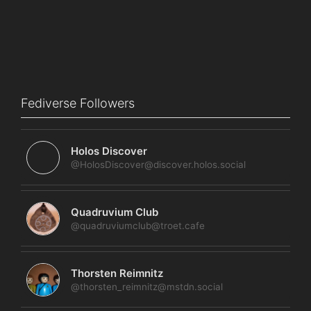
Fediverse Followers
Holos Discover
@HolosDiscover@discover.holos.social
Quadruvium Club
@quadruviumclub@troet.cafe
Thorsten Reimnitz
@thorsten_reimnitz@mstdn.social