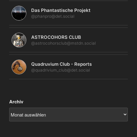
Das Phantastische Projekt
@phanpro@det.social
ASTROCOHORS CLUB
@astrocohorsclub@mstdn.social
Quadruvium Club - Reports
@quadrivium_club@det.social
Archiv