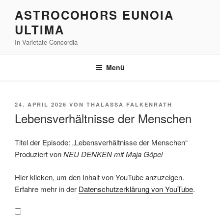
Zum
ASTROCOHORS EUNOIA
Inhalt
ULTIMA
springen
In Varietate Concordia
Menü
VERÖFFENTLICHT
24. APRIL 2026
VON
THALASSA FALKENRATH
AM
Lebensverhältnisse der Menschen
Titel der Episode: „Lebensverhältnisse der Menschen“
Produziert von
NEU DENKEN mit Maja Göpel
„Lebensverhältnisse
Hier klicken, um den Inhalt von YouTube anzuzeigen.
der
Menschen“
Erfahre mehr in der
Datenschutzerklärung von YouTube
.
von
YouTube
anzeigen