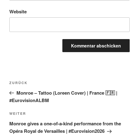
Website
Beitragsnavigation
Vorheriger
ZURÜCK
Beitrag
Monroe – Tattoo (Loreen Cover) | France 🇫🇷 |
#EurovisionALBM
Nächster
WEITER
Beitrag
Monroe gives a one-of-a-kind performance from the
Opéra Royal de Versailles | #Eurovision2026