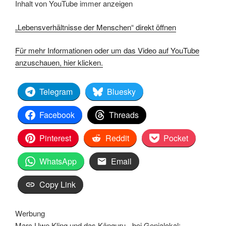
Inhalt von YouTube immer anzeigen
„Lebensverhältnisse der Menschen“ direkt öffnen
Für mehr Informationen oder um das Video auf YouTube
anzuschauen, hier klicken.
Telegram
Bluesky
Facebook
Threads
Pinterest
Reddit
Pocket
WhatsApp
Email
Copy Link
Werbung
Marc Uwe Kling und das Känguru - bei Genialokal: