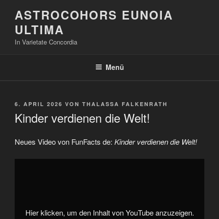
Zum
ASTROCOHORS EUNOIA
Inhalt
ULTIMA
springen
In Varietate Concordia
Menü
VERÖFFENTLICHT
6. APRIL 2026
VON
THALASSA FALKENRATH
AM
Kinder verdienen die Welt!
Neues Video von FunFacts de:
Kinder verdienen die Welt!
„Kinder
verdienen
die
Welt!“
von
YouTube
anzeigen
Hier klicken, um den Inhalt von YouTube anzuzeigen.