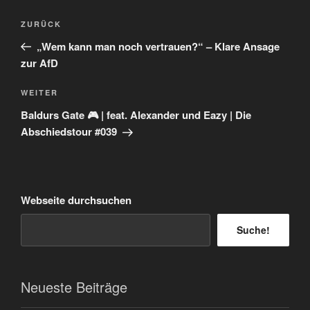
Beitragsnavigation
Vorheriger
ZURÜCK
Beitrag
„Wem kann man noch vertrauen?“ – Klare Ansage
zur AfD
Nächster
WEITER
Beitrag
Baldurs Gate 🎮 | feat. Alexander und Eazy | Die
Abschiedstour #039
Webseite durchsuchen
Suche!
Neueste Beiträge