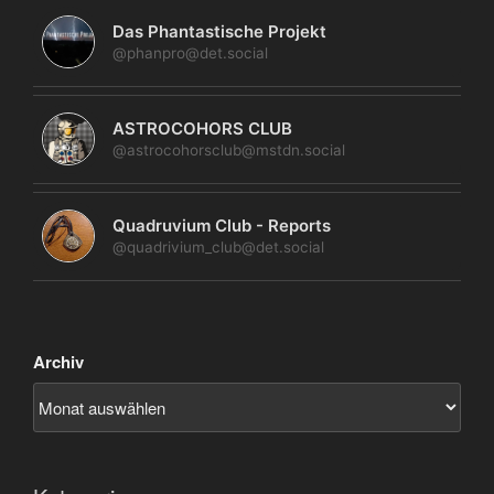
Das Phantastische Projekt
@phanpro@det.social
ASTROCOHORS CLUB
@astrocohorsclub@mstdn.social
Quadruvium Club - Reports
@quadrivium_club@det.social
Archiv