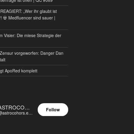
AGIERT: „Wer ihr glaubt ist
?! 💀 Medfluencer sind sauer |
m Visier: Die miese Strategie der
Zensur vorgeworfen: Danger Dan
alt
gt ApoRed komplett
ASTROCOHORS EUNOIA ULTIMA
Follow
@astrocohors.eu@astrocohors.eu