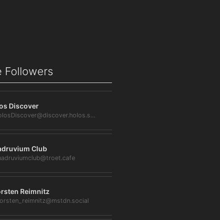
 Followers
os Discover
@HolosDiscover@discover.holos.social
druvium Club
adruviumclub@troet.cafe
rsten Reimnitz
orsten_reimnitz@mstdn.social