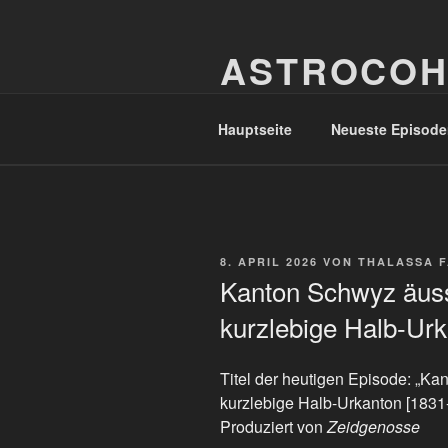
Zum
Inhalt
ASTROCOH
springen
In Varietate Concordia
Hauptseite
Neueste Episode
VERÖFFENTLICHT
8. APRIL 2026
VON
THALASSA 
AM
Kanton Schwyz äuss
kurzlebige Halb-Urk
Titel der heutigen Episode: „K
kurzlebige Halb-Urkanton [1831
Produziert von
Zeidgenosse