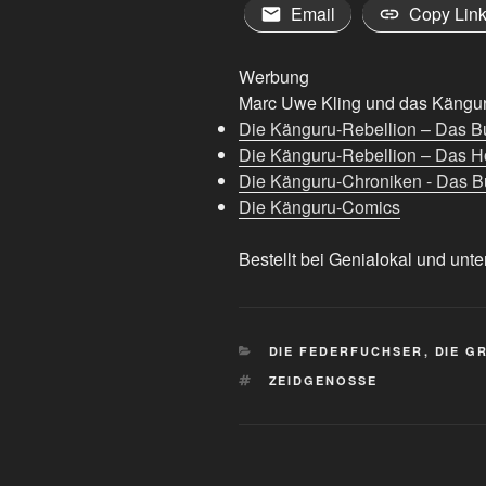
Email
Copy Lin
Werbung
Marc Uwe Kling und das Känguru
Die Känguru-Rebellion – Das B
Die Känguru-Rebellion – Das H
Die Känguru-Chroniken - Das Bu
Die Känguru-Comics
Bestellt bei Genialokal und unte
KATEGORIEN
DIE FEDERFUCHSER
,
DIE G
SCHLAGWÖRTER
ZEIDGENOSSE