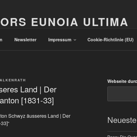
ORS EUNOIA ULTIMA
n
Newsletter
Impressum
Cookie-Richtlinie (EU)
FALKENRATH
Webseite dur
eres Land | Der
anton [1831-33]
anton Schwyz äusseres Land | Der
Neueste
-33]“
Bonn: Die Quart