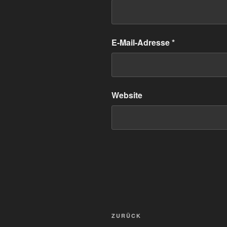
E-Mail-Adresse
*
Website
Beitragsnavigation
Vorheriger
ZURÜCK