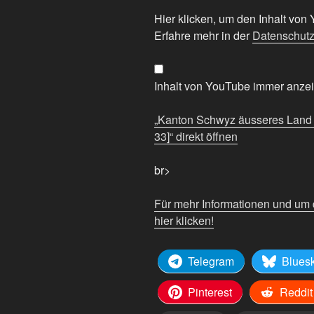
„Kanton
Hier klicken, um den Inhalt vo
Schwyz
Erfahre mehr in der
Datenschutz
äusseres
Land
|
Inhalt von YouTube immer anze
Der
kurzlebige
„Kanton Schwyz äusseres Land |
Halb-
33]“ direkt öffnen
Urkanton
[1831-
br>
33]“
von
Für mehr Informationen und um
YouTube
hier klicken!
anzeigen
Telegram
Blues
Pinterest
Reddit