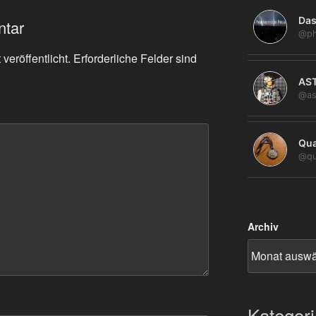
Das
ntar
@ph
veröffentlicht.
Erforderliche Felder sind
AS
@as
Qua
@qu
Archiv
Kategor