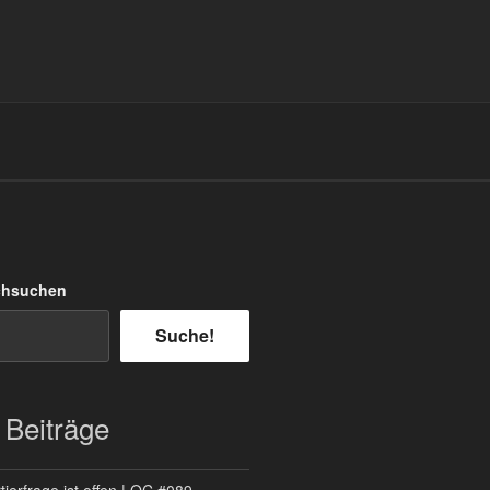
chsuchen
Suche!
 Beiträge
ierfrage ist offen | QC #089