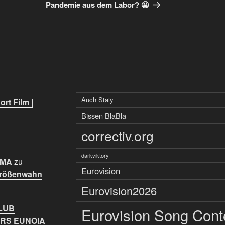
Beitrag
Pandemie aus dem Labor? 😬
Auch Staiy
rt Film |
Bissen BlaBla
correctiv.org
darkviktory
IMA
zu
Eurovision
Größenwahn
Eurovision2026
LUB
Eurovision Song Cont
RS EUNOIA