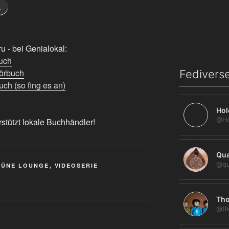
k
 - bei Genialokal:
uch
örbuch
Fediverse
ch (so fing es an)
Hol
rstützt lokale Buchhändler!
Qua
@qu
RÜNE LOUNGE
,
VIDEOSERIE
Tho
@th