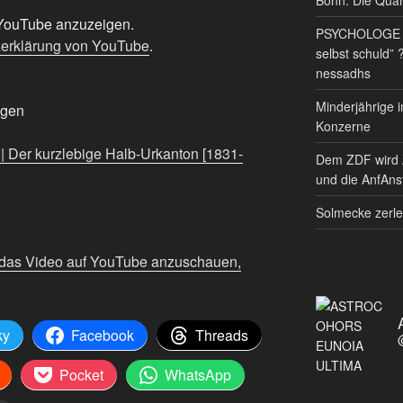
n YouTube anzuzeigen.
PSYCHOLOGE RE
erklärung von YouTube
.
selbst schuld” 
nessadhs
Minderjährige i
igen
Konzerne
 Der kurzlebige Halb-Urkanton [1831-
Dem ZDF wird 
und die AnfAnst
Solmecke zerle
 das Video auf YouTube anzuschauen,
ky
Facebook
Threads
Pocket
WhatsApp