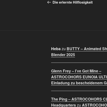
Beitrag
Die erlernte Hilflosigkeit
Heba
zu
BUTTY – Animated Sho
Blender 2025
Glenn Frey – I’ve Got Mine –
ASTROCOHORS EUNOIA ULT
Einladung zu bescheidenem 
The Ping – ASTROCOHORS C
Headquarters
zu
ASTROCOHO