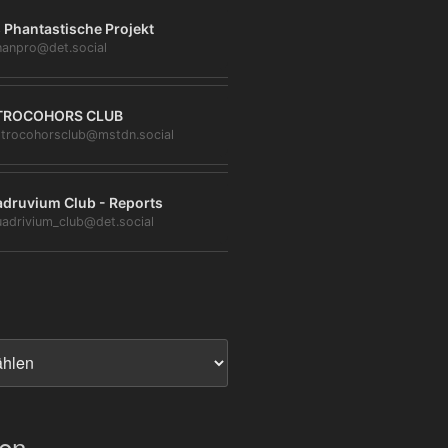
 Phantastische Projekt
anpro@det.social
TROCOHORS CLUB
trocohorsclub@mstdn.social
druvium Club - Reports
adrivium_club@det.social
ien