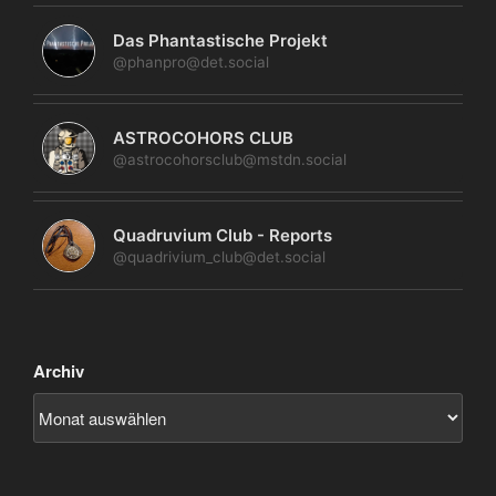
Das Phantastische Projekt
@phanpro@det.social
ASTROCOHORS CLUB
@astrocohorsclub@mstdn.social
Quadruvium Club - Reports
@quadrivium_club@det.social
Archiv