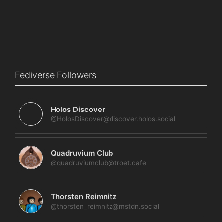
Fediverse Followers
Holos Discover
@HolosDiscover@discover.holos.social
Quadruvium Club
@quadruviumclub@troet.cafe
Thorsten Reimnitz
@thorsten_reimnitz@mstdn.social