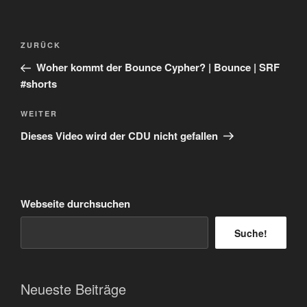
Beitragsnavigation
Vorheriger
ZURÜCK
Beitrag
Woher kommt der Bounce Cypher? | Bounce | SRF
#shorts
Nächster
WEITER
Beitrag
Dieses Video wird der CDU nicht gefallen
Webseite durchsuchen
Suche!
Neueste Beiträge