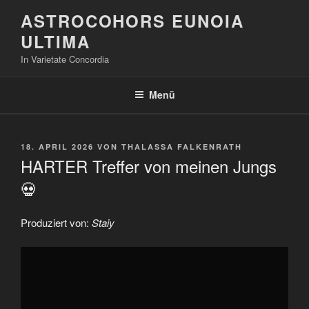
Zum
ASTROCOHORS EUNOIA
Inhalt
ULTIMA
springen
In Varietate Concordia
Menü
VERÖFFENTLICHT
18. APRIL 2026
VON
THALASSA FALKENRATH
AM
HARTER Treffer von meinen Jungs
💀
Produziert von:
Staiy
„HARTER
Treffer
von
meinen
Jungs
💀“
von