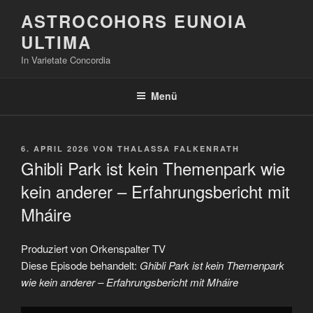
Zum
ASTROCOHORS EUNOIA
Inhalt
ULTIMA
springen
In Varietate Concordia
Menü
VERÖFFENTLICHT
6. APRIL 2026
VON
THALASSA FALKENRATH
AM
Ghibli Park ist kein Themenpark wie
kein anderer – Erfahrungsbericht mit
Mháire
Produziert von Orkenspalter TV
Diese Episode behandelt:
Ghibli Park ist kein Themenpark
wie kein anderer – Erfahrungsbericht mit Mháire
„Ghibli