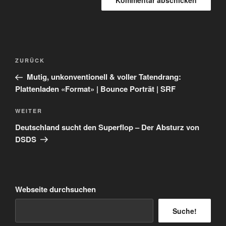
Beitragsnavigation
Vorheriger
ZURÜCK
Beitrag
Mutig, unkonventionell & voller Tatendrang:
Plattenladen «Format» | Bounce Porträt | SRF
Nächster
WEITER
Beitrag
Deutschland sucht den Superflop – Der Absturz von
DSDS
Webseite durchsuchen
Suche!