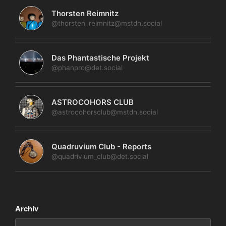
Thorsten Reimnitz
@thorsten_reimnitz@mstdn.social
Das Phantastische Projekt
@phanpro@det.social
ASTROCOHORS CLUB
@astrocohorsclub@mstdn.social
Quadruvium Club - Reports
@quadrivium_club@det.social
Archiv