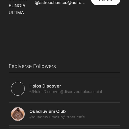
@astrocohors.eu@astrocohors.eu
Fediverse Followers
Holos Discover
@HolosDiscover@discover.holos.social
Quadruvium Club
@quadruviumclub@troet.cafe