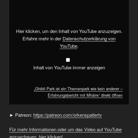
Park
ist
ein
Themenpark
wie
kein
anderer
Hier klicken, um den Inhalt von YouTube anzuzeigen.
–
Erfahrungsbericht
Erfahre mehr in der
Datenschutzerklärung von
mit
YouTube
.
Mháire“
von
YouTube
anzeigen
Inhalt von YouTube immer anzeigen
„Ghibli Park ist ein Themenpark wie kein anderer –
Erfahrungsbericht mit Mháire“ direkt öffnen
► Patreon:
https://patreon.com/orkenspaltertv
Für mehr Informationen oder um das Video auf YouTube
anzuschauen, hier klicken!