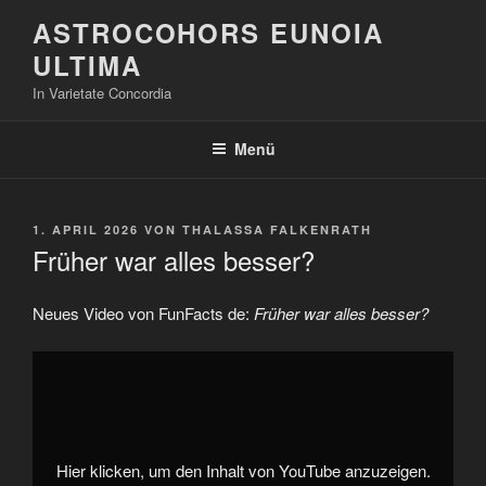
Zum
ASTROCOHORS EUNOIA
Inhalt
ULTIMA
springen
In Varietate Concordia
Menü
VERÖFFENTLICHT
1. APRIL 2026
VON
THALASSA FALKENRATH
AM
Früher war alles besser?
Neues Video von FunFacts de:
Früher war alles besser?
„Früher
war
alles
besser?“
von
YouTube
anzeigen
Hier klicken, um den Inhalt von YouTube anzuzeigen.