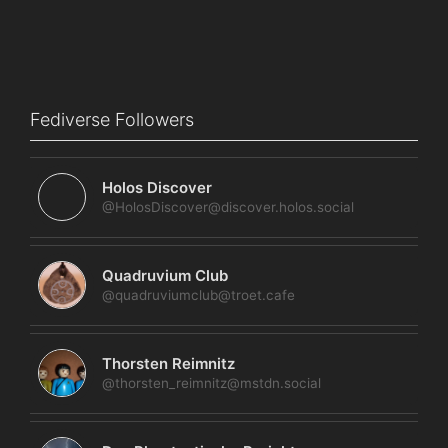
Fediverse Followers
Holos Discover
@HolosDiscover@discover.holos.social
Quadruvium Club
@quadruviumclub@troet.cafe
Thorsten Reimnitz
@thorsten_reimnitz@mstdn.social