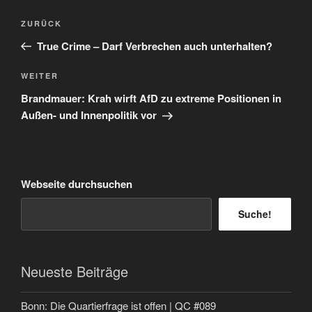
Beitragsnavigation
Vorheriger
ZURÜCK
Beitrag
True Crime – Darf Verbrechen auch unterhalten?
Nächster
WEITER
Beitrag
Brandmauer: Krah wirft AfD zu extreme Positionen in
Außen- und Innenpolitik vor
Webseite durchsuchen
Suche!
Neueste Beiträge
Bonn: Die Quartierfrage ist offen | QC #089