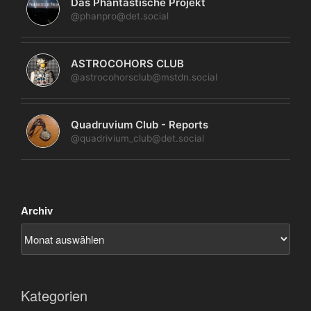
Das Phantastische Projekt
@phanpro@det.social
ASTROCOHORS CLUB
@astrocohorsclub@mstdn.social
Quadruvium Club - Reports
@quadrivium_club@det.social
Archiv
Kategorien