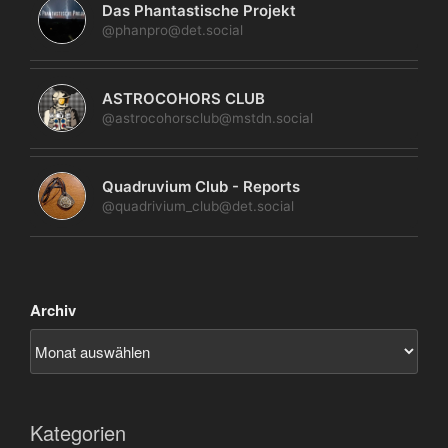
Das Phantastische Projekt
@phanpro@det.social
ASTROCOHORS CLUB
@astrocohorsclub@mstdn.social
Quadruvium Club - Reports
@quadrivium_club@det.social
Archiv
Kategorien