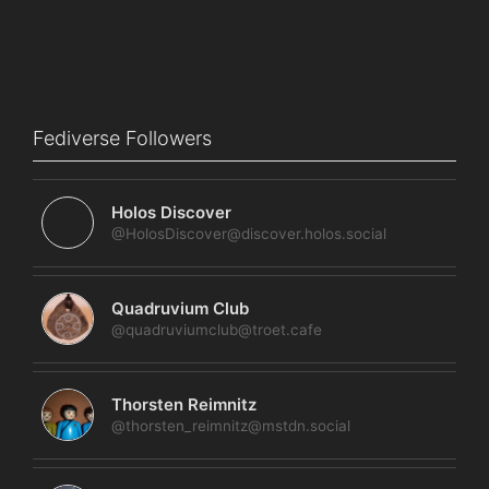
Fediverse Followers
Holos Discover
@HolosDiscover@discover.holos.social
Quadruvium Club
@quadruviumclub@troet.cafe
Thorsten Reimnitz
@thorsten_reimnitz@mstdn.social