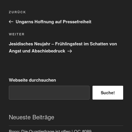
Beitragsnavigation
Vorheriger
ZURÜCK
Beitrag
Ungarns Hoffnung auf Pressefreiheit
Nächster
WEITER
Beitrag
Jesidisches Neujahr – Frühlingsfest im Schatten von
Angst und Abschiebedruck
Webseite durchsuchen
Suche!
Neueste Beiträge
Bonn: Die Quartierfrage ist offen | QC #089