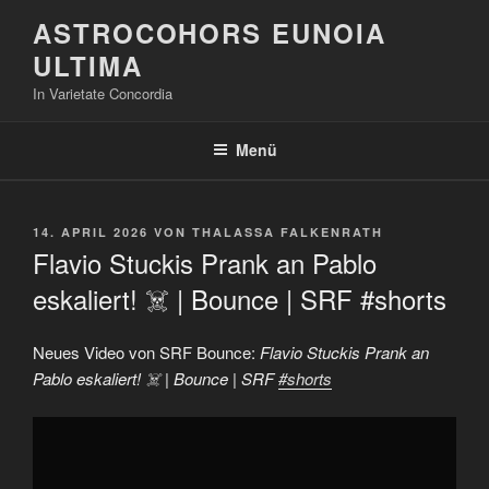
Zum
ASTROCOHORS EUNOIA
Inhalt
ULTIMA
springen
In Varietate Concordia
Menü
VERÖFFENTLICHT
14. APRIL 2026
VON
THALASSA FALKENRATH
AM
Flavio Stuckis Prank an Pablo
eskaliert! ☠️ | Bounce | SRF #shorts
Neues Video von SRF Bounce:
Flavio Stuckis Prank an
Pablo eskaliert! ☠️ | Bounce | SRF
#shorts
„Flavio
Stuckis
Prank
an
Pablo