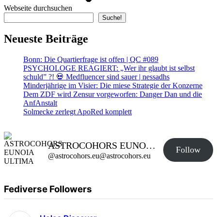
Webseite durchsuchen
Suche!
Neueste Beiträge
Bonn: Die Quartierfrage ist offen | QC #089
PSYCHOLOGE REAGIERT: „Wer ihr glaubt ist selbst
schuld” ?! 💀 Medfluencer sind sauer | nessadhs
Minderjährige im Visier: Die miese Strategie der Konzerne
Dem ZDF wird Zensur vorgeworfen: Danger Dan und die
AnfAnstalt
Solmecke zerlegt ApoRed komplett
ASTROCOHORS EUNOIA ULTIMA
Follow
@astrocohors.eu@astrocohors.eu
Fediverse Followers