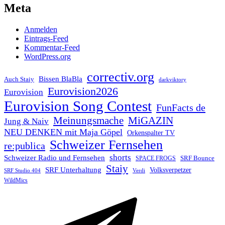
Meta
Anmelden
Eintrags-Feed
Kommentar-Feed
WordPress.org
correctiv.org
Bissen BlaBla
Auch Staiy
darkviktory
Eurovision2026
Eurovision
Eurovision Song Contest
FunFacts de
Meinungsmache
MiGAZIN
Jung & Naiv
NEU DENKEN mit Maja Göpel
Orkenspalter TV
Schweizer Fernsehen
re:publica
shorts
Schweizer Radio und Fernsehen
SRF Bounce
SPACE FROGS
Staiy
SRF Unterhaltung
Volksverpetzer
SRF Studio 404
Verdi
WildMics
Telegram