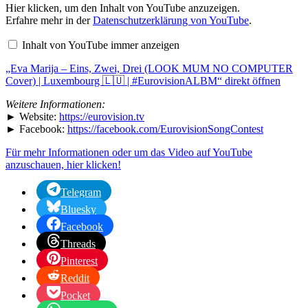
„Eva
Hier klicken, um den Inhalt von YouTube anzuzeigen.
Marija
Erfahre mehr in der
Datenschutzerklärung von YouTube
.
–
Eins,
Inhalt von YouTube immer anzeigen
Zwei,
Drei
„Eva Marija – Eins, Zwei, Drei (LOOK MUM NO COMPUTER
(LOOK
MUM
Cover) | Luxembourg 🇱🇺 | #EurovisionALBM“ direkt öffnen
NO
COMPUTER
Weitere Informationen:
Cover)
► Website:
https://eurovision.tv
|
► Facebook:
https://facebook.com/EurovisionSongContest
Luxembourg
🇱🇺
|
Für mehr Informationen oder um das Video auf YouTube
#EurovisionALBM“
anzuschauen, hier klicken!
von
YouTube
Telegram
anzeigen
Bluesky
Facebook
Threads
Pinterest
Reddit
Pocket