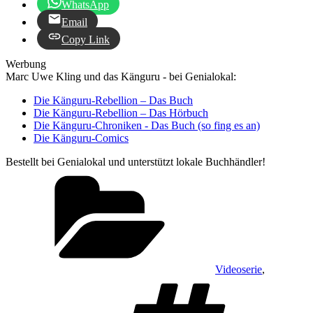
WhatsApp
Email
Copy Link
Werbung
Marc Uwe Kling und das Känguru - bei Genialokal:
Die Känguru-Rebellion – Das Buch
Die Känguru-Rebellion – Das Hörbuch
Die Känguru-Chroniken - Das Buch (so fing es an)
Die Känguru-Comics
Bestellt bei Genialokal und unterstützt lokale Buchhändler!
Kategorien
Videoserie
,
Schlagw