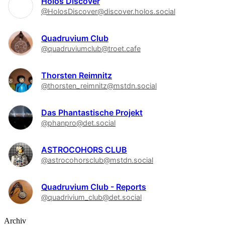
Holos Discover
@HolosDiscover@discover.holos.social
Quadruvium Club
@quadruviumclub@troet.cafe
Thorsten Reimnitz
@thorsten_reimnitz@mstdn.social
Das Phantastische Projekt
@phanpro@det.social
ASTROCOHORS CLUB
@astrocohorsclub@mstdn.social
Quadruvium Club - Reports
@quadrivium_club@det.social
Archiv