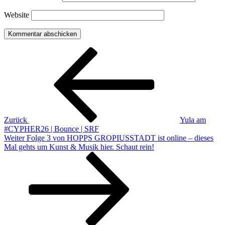
Website
Beitragsnavigation
Vorheriger
Beitrag
Zurück
Yula am
#CYPHER26 | Bounce | SRF
Nächster
Weiter
Folge 3 von HOPPS GROPIUSSTADT ist online – dieses
Beitrag
Mal gehts um Kunst & Musik hier. Schaut rein!