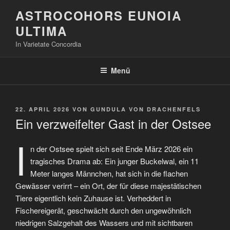
Zum
ASTROCOHORS EUNOIA
Inhalt
ULTIMA
springen
In Varietate Concordia
Menü
VERÖFFENTLICHT
22. APRIL 2026
VON
GUNDULA VON DRACHENFELS
AM
Ein verzweifelter Gast in der Ostsee
I
n der Ostsee spielt sich seit Ende März 2026 ein
tragisches Drama ab: Ein junger Buckelwal, ein 11
Meter langes Männchen, hat sich in die flachen
Gewässer verirrt – ein Ort, der für diese majestätischen
Tiere eigentlich kein Zuhause ist. Verheddert in
Fischereigerät, geschwächt durch den ungewöhnlich
niedrigen Salzgehalt des Wassers und mit sichtbaren