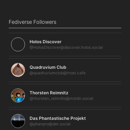
Fediverse Followers
Holos Discover
@HolosDiscover@discover.holos.social
Quadruvium Club
@quadruviumclub@troet.cafe
Thorsten Reimnitz
@thorsten_reimnitz@mstdn.social
Das Phantastische Projekt
@phanpro@det.social