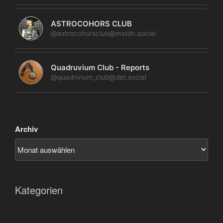
ASTROCOHORS CLUB
@astrocohorsclub@mstdn.social
Quadruvium Club - Reports
@quadrivium_club@det.social
Archiv
Kategorien