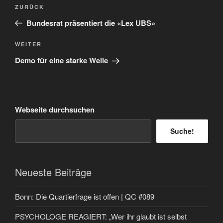
Beitragsnavigation
Vorheriger
ZURÜCK
Beitrag
Bundesrat präsentiert die «Lex UBS»
Nächster
WEITER
Beitrag
Demo für eine starke Welle
Webseite durchsuchen
Suche!
Neueste Beiträge
Bonn: Die Quartierfrage ist offen | QC #089
PSYCHOLOGE REAGIERT: „Wer ihr glaubt ist selbst