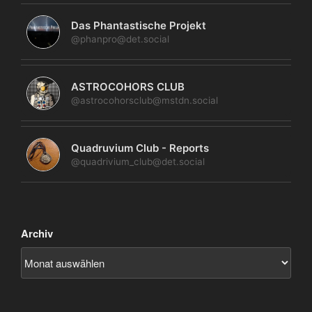
Das Phantastische Projekt
@phanpro@det.social
ASTROCOHORS CLUB
@astrocohorsclub@mstdn.social
Quadruvium Club - Reports
@quadrivium_club@det.social
Archiv