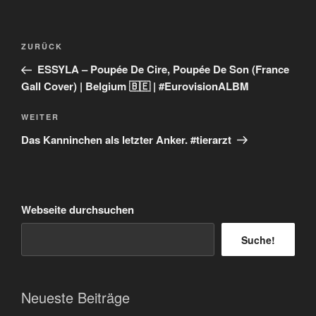
Beitragsnavigation
Vorheriger
ZURÜCK
Beitrag
ESSYLA – Poupée De Cire, Poupée De Son (France
Gall Cover) | Belgium 🇧🇪 | #EurovisionALBM
Nächster
WEITER
Beitrag
Das Kanninchen als letzter Anker. #tierarzt
Webseite durchsuchen
Suche!
Neueste Beiträge