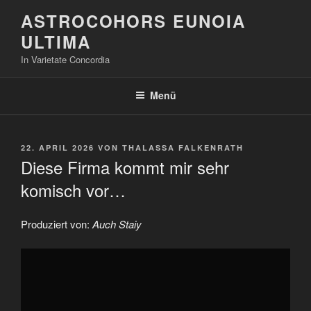
Zum
ASTROCOHORS EUNOIA
Inhalt
ULTIMA
springen
In Varietate Concordia
Menü
VERÖFFENTLICHT
22. APRIL 2026
VON
THALASSA FALKENRATH
AM
Diese Firma kommt mir sehr
komisch vor…
Produziert von:
Auch Staiy
„Diese
Firma
kommt
mir
sehr
komisch
vor…“