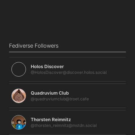
Fediverse Followers
Holos Discover
@HolosDiscover@discover.holos.social
Quadruvium Club
@quadruviumclub@troet.cafe
Thorsten Reimnitz
@thorsten_reimnitz@mstdn.social