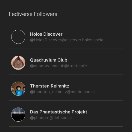
Fediverse Followers
Holos Discover
@HolosDiscover@discover.holos.social
Quadruvium Club
@quadruviumclub@troet.cafe
Thorsten Reimnitz
@thorsten_reimnitz@mstdn.social
Das Phantastische Projekt
@phanpro@det.social