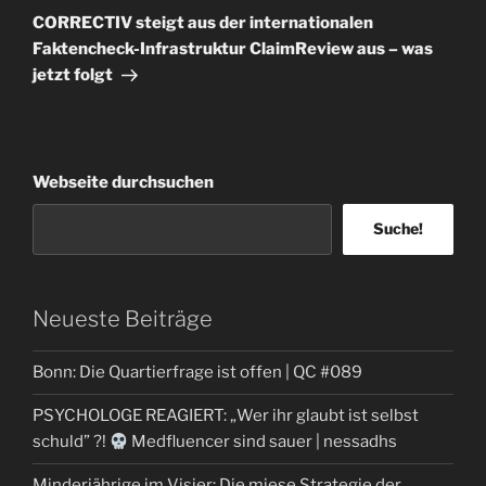
Beitrag
CORRECTIV steigt aus der internationalen
Faktencheck-Infrastruktur ClaimReview aus – was
jetzt folgt
Webseite durchsuchen
Suche!
Neueste Beiträge
Bonn: Die Quartierfrage ist offen | QC #089
PSYCHOLOGE REAGIERT: „Wer ihr glaubt ist selbst
schuld” ?!
Medfluencer sind sauer | nessadhs
Minderjährige im Visier: Die miese Strategie der