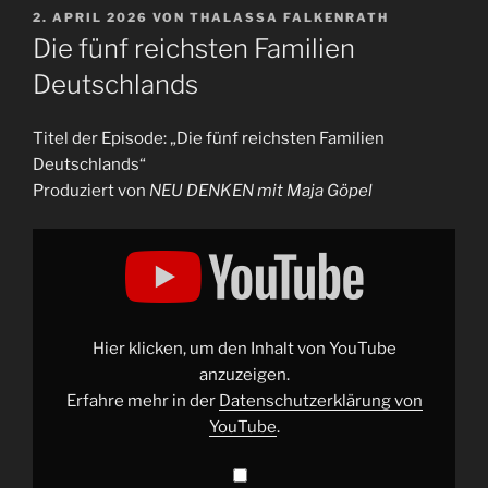
VERÖFFENTLICHT
2. APRIL 2026
VON
THALASSA FALKENRATH
AM
Die fünf reichsten Familien
Deutschlands
Titel der Episode: „Die fünf reichsten Familien
Deutschlands“
Produziert von
NEU DENKEN mit Maja Göpel
„Die
fünf
reichsten
Familien
Deutschlands“
von
YouTube
anzeigen
Hier klicken, um den Inhalt von YouTube
anzuzeigen.
Erfahre mehr in der
Datenschutzerklärung von
YouTube
.