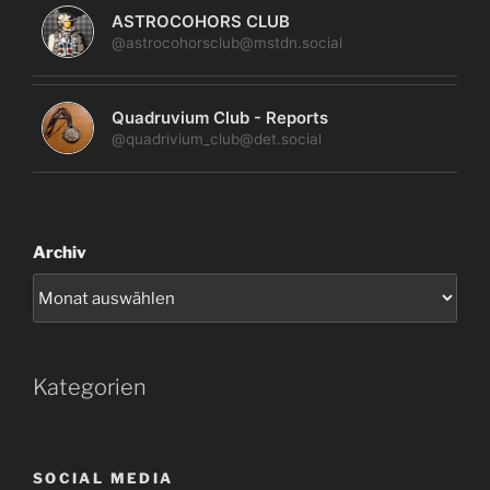
ASTROCOHORS CLUB
@astrocohorsclub@mstdn.social
Quadruvium Club - Reports
@quadrivium_club@det.social
Archiv
Kategorien
SOCIAL MEDIA