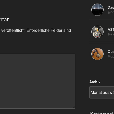
Das
@ph
ntar
veröffentlicht.
Erforderliche Felder sind
AS
@as
Qua
@qu
Archiv
Kategor