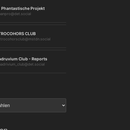
 Phantastische Projekt
anpro@det.social
TROCOHORS CLUB
trocohorsclub@mstdn.social
druvium Club - Reports
adrivium_club@det.social
ien