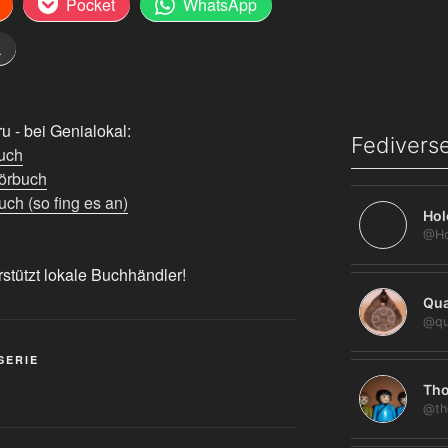
Pocket
WhatsApp
k
 - bei Genialokal:
Fediverse
uch
örbuch
ch (so fing es an)
Hol
rstützt lokale Buchhändler!
Qua
@qu
SERIE
Tho
@th