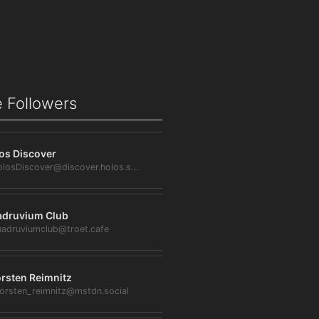
 Followers
os Discover
@HolosDiscover@discover.holos.social
druvium Club
adruviumclub@troet.cafe
rsten Reimnitz
orsten_reimnitz@mstdn.social