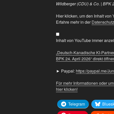
Wildberger (CDU) & Co. | BPK 2
„Deutsch-
Hier klicken, um den Inhalt vo
Kanadische
Erfahre mehr in der
Datenschutz
KI-
Partnerschaft
| Karsten
Inhalt von YouTube immer anze
Wildberger
(CDU)
„Deutsch-Kanadische KI-Partner
&
BPK 24. April 2026“ direkt öffne
Co.
|
► Paypal:
https://paypal.me/Ju
BPK
24.
Für mehr Informationen oder u
April
hier klicken!
2026“
von
Telegram
Blues
YouTube
anzeigen