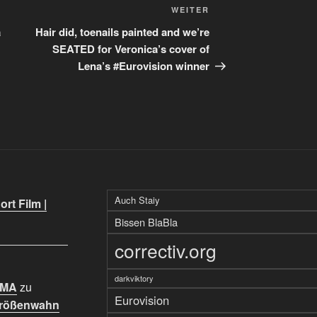
Nächster
WEITER
Beitrag
a
Hair did, toenails painted and we’re
SEATED for Veronica’s cover of
Lena’s #Eurovision winner
Auch Staiy
rt Film |
Bissen BlaBla
correctiv.org
darkviktory
IMA
zu
Eurovision
Größenwahn