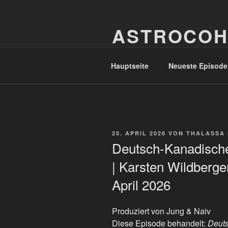
Zum
Inhalt
ASTROCOH
springen
In Varietate Concordia
Hauptseite
Neueste Episode
VERÖFFENTLICHT
25. APRIL 2026
VON
THALASSA
AM
Deutsch-Kanadische
| Karsten Wildberge
April 2026
Produziert von Jung & Naiv
Diese Episode behandelt:
Deuts