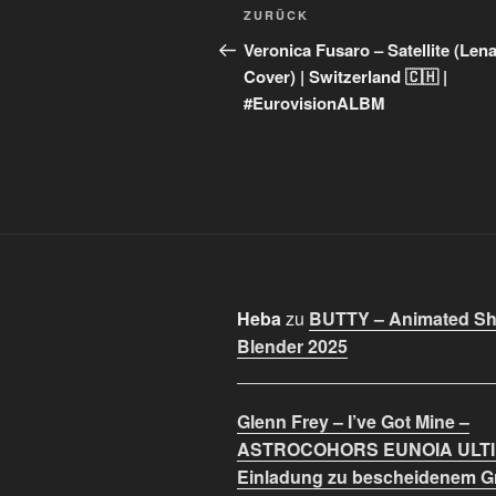
Beitragsnavigation
Vorheriger
ZURÜCK
Beitrag
Veronica Fusaro – Satellite (Len
Cover) | Switzerland 🇨🇭 |
#EurovisionALBM
Heba
zu
BUTTY – Animated Sho
Blender 2025
Glenn Frey – I’ve Got Mine –
ASTROCOHORS EUNOIA ULT
Einladung zu bescheidenem 