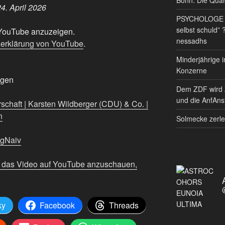
4. April 2026
PSYCHOLOGE RE
selbst schuld” 
n YouTube anzuzeigen.
nessadhs
erklärung von YouTube
.
Minderjährige i
Konzerne
igen
Dem ZDF wird 
und die AnfAnst
schaft | Karsten Wildberger (CDU) & Co. |
n
Solmecke zerle
ngNaiv
m das Video auf YouTube anzuschauen,
ky
Facebook
Threads