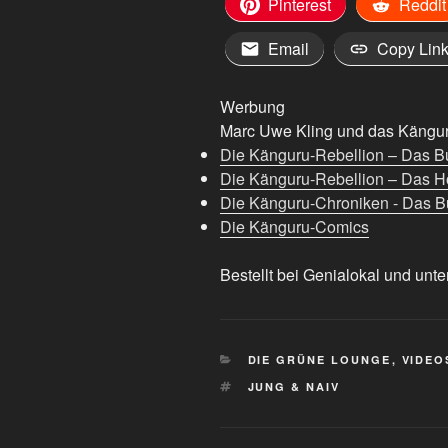
Pinterest
Reddit
Email
Copy Lin
Werbung
Marc Uwe Kling und das Känguru
Die Känguru-Rebellion – Das B
Die Känguru-Rebellion – Das H
Die Känguru-Chroniken - Das Bu
Die Känguru-Comics
Bestellt bei Genialokal und unte
KATEGORIEN
DIE GRÜNE LOUNGE
,
VIDEO
SCHLAGWÖRTER
JUNG & NAIV