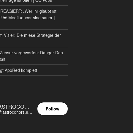
AGIERT: „Wer ihr glaubt ist
?! 💀 Medfluencer sind sauer |
m Visier: Die miese Strategie der
Zensur vorgeworfen: Danger Dan
alt
gt ApoRed komplett
ASTROCOHORS EUNOIA ULTIMA
Follow
@astrocohors.eu@astrocohors.eu