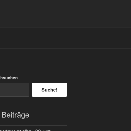
chsuchen
Suche!
 Beiträge
ierfrage ist offen | QC #089