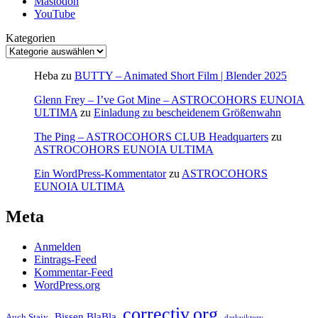
Mastodon
YouTube
Kategorien
Heba
zu
BUTTY – Animated Short Film | Blender 2025
Glenn Frey – I’ve Got Mine – ASTROCOHORS EUNOIA
ULTIMA
zu
Einladung zu bescheidenem Größenwahn
The Ping – ASTROCOHORS CLUB Headquarters
zu
ASTROCOHORS EUNOIA ULTIMA
Ein WordPress-Kommentator
zu
ASTROCOHORS
EUNOIA ULTIMA
Meta
Anmelden
Eintrags-Feed
Kommentar-Feed
WordPress.org
correctiv.org
Bissen BlaBla
Auch Staiy
darkviktory