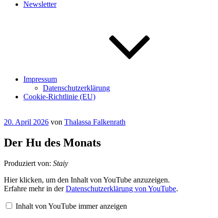
Newsletter
Impressum
Datenschutzerklärung
Cookie-Richtlinie (EU)
Veröffentlicht
20. April 2026
von
Thalassa Falkenrath
am
Der Hu des Monats
Produziert von:
Staiy
„Der
Hier klicken, um den Inhalt von YouTube anzuzeigen.
Hu
Erfahre mehr in der
Datenschutzerklärung von YouTube
.
des
Monats“
Inhalt von YouTube immer anzeigen
von
YouTube