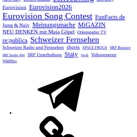
Eurovision2026
Eurovision
Eurovision Song Contest
FunFacts de
Meinungsmache
MiGAZIN
Jung & Naiv
NEU DENKEN mit Maja Göpel
Orkenspalter TV
Schweizer Fernsehen
re:publica
shorts
Schweizer Radio und Fernsehen
SRF Bounce
SPACE FROGS
Staiy
SRF Unterhaltung
Volksverpetzer
SRF Studio 404
Verdi
WildMics
Telegram
Mastodon