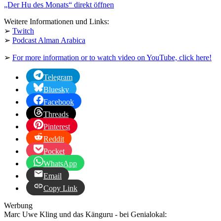
„Der Hu des Monats“ direkt öffnen
anzeigen
Weitere Informationen und Links:
➢
Twitch
➢
Podcast Alman Arabica
➢
For more information or to watch video on YouTube, click here!
Telegram
Bluesky
Facebook
Threads
Pinterest
Reddit
Pocket
WhatsApp
Email
Copy Link
Werbung
Marc Uwe Kling und das Känguru - bei Genialokal: