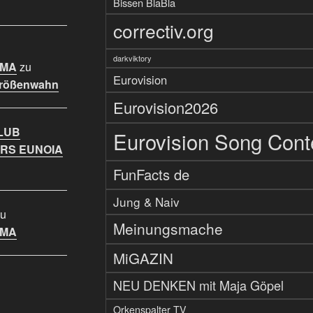
Bissen BlaBla
correctiv.org
darkviktory
IMA
zu
Eurovision
Größenwahn
Eurovision2026
LUB
Eurovision Song Cont
RS EUNOIA
FunFacts de
Jung & Naiv
u
Meinungsmache
IMA
MiGAZIN
NEU DENKEN mit Maja Göpel
Orkenspalter TV