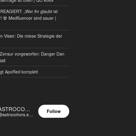
AGIERT: „Wer ihr glaubt ist
?! 💀 Medfluencer sind sauer |
m Visier: Die miese Strategie der
Zensur vorgeworfen: Danger Dan
alt
gt ApoRed komplett
ASTROCOHORS EUNOIA ULTIMA
Follow
@astrocohors.eu@astrocohors.eu