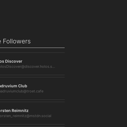
 Followers
os Discover
@HolosDiscover@discover.holos.social
druvium Club
adruviumclub@troet.cafe
rsten Reimnitz
orsten_reimnitz@mstdn.social