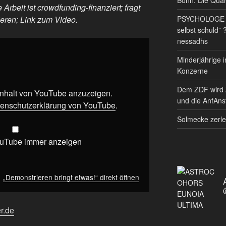
Arbeit ist crowdfunding-finanziert; fragt
PSYCHOLOGE RE
eren; Link zum Video.
selbst schuld” 
nessadhs
Minderjährige i
Konzerne
Dem ZDF wird 
 Inhalt von YouTube anzuzeigen.
und die AnfAnst
enschutzerklärung von YouTube
.
Solmecke zerle
ouTube immer anzeigen
„Demonstrieren bringt etwas!“ direkt öffnen
er.de