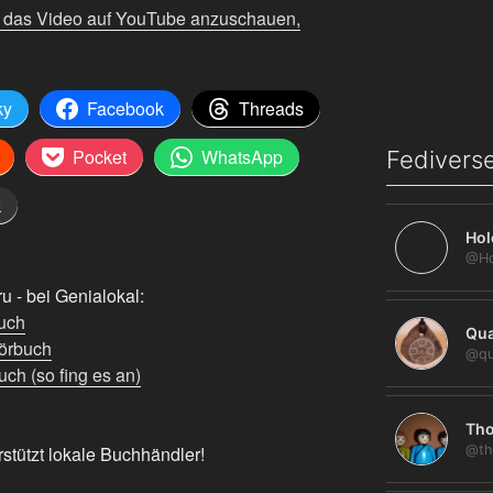
m das Video auf YouTube anzuschauen,
ky
Facebook
Threads
Pocket
WhatsApp
Fediverse
k
Hol
 - bei Genialokal:
uch
Qua
örbuch
@qu
ch (so fing es an)
Tho
@th
rstützt lokale Buchhändler!