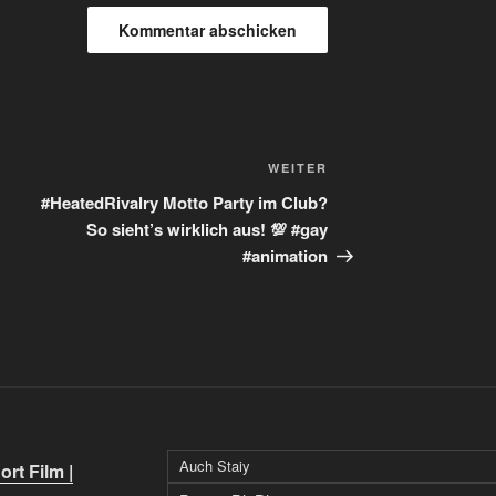
Nächster
WEITER
Beitrag
#HeatedRivalry Motto Party im Club?
So sieht’s wirklich aus! 💯 #gay
#animation
Auch Staiy
rt Film |