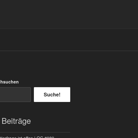
chsuchen
Suche!
 Beiträge
ierfrage ist offen | QC #089