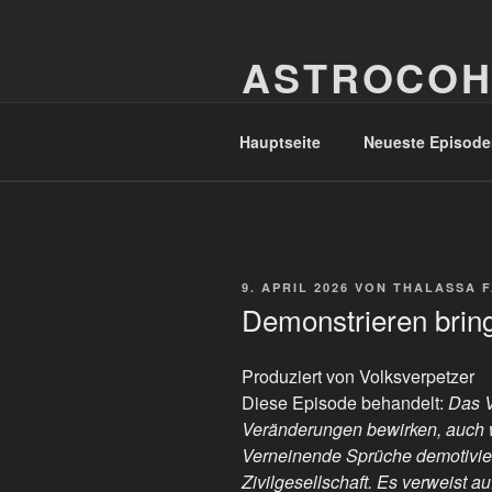
Zum
Inhalt
ASTROCOH
springen
In Varietate Concordia
Hauptseite
Neueste Episode
VERÖFFENTLICHT
9. APRIL 2026
VON
THALASSA 
AM
Demonstrieren bring
Produziert von Volksverpetzer
Diese Episode behandelt:
Das V
Veränderungen bewirken, auch we
Verneinende Sprüche demotivier
Zivilgesellschaft. Es verweist a