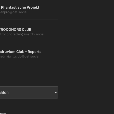
 Phantastische Projekt
anpro@det.social
TROCOHORS CLUB
trocohorsclub@mstdn.social
druvium Club - Reports
adrivium_club@det.social
ien