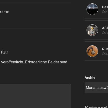
Das
@ph
SERIE
AS
@as
Qua
ntar
@qu
veröffentlicht.
Erforderliche Felder sind
Archiv
Kategor