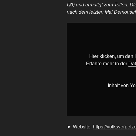
Q3) und ermutigt zum Teilen. Die 
nach dem letzten Mal Demonstri
„Demonstrieren
bringt
etwas!“
von
YouTube
Hier klicken, um den
anzeigen
Erfahre mehr in der
Dat
Inhalt von Y
► Website:
https://volksverpetz