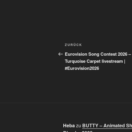
Beitragsnavigation
Vorheriger
ZURÜCK
Beitrag
Eurovision Song Contest 2026 –
Turquoise Carpet livestream |
#Eurovision2026
Heba
zu
BUTTY – Animated Sho