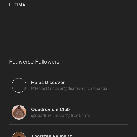
Fediverse Followers
Holos Discover
@HolosDiscover@discover.holos.social
Quadruvium Club
@quadruviumclub@troet.cafe
Thorsten Reimnitz