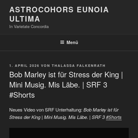
Zum
ASTROCOHORS EUNOIA
Inhalt
ULTIMA
springen
In Varietate Concordia
Menü
VERÖFFENTLICHT
1. APRIL 2026
VON
THALASSA FALKENRATH
AM
Bob Marley ist für Stress der King |
Mini Musig. Mis Läbe. | SRF 3
#Shorts
Neues Video von SRF Unterhaltung:
Bob Marley ist für
Stress der King | Mini Musig. Mis Läbe. | SRF 3
#Shorts
„Bob
Marley