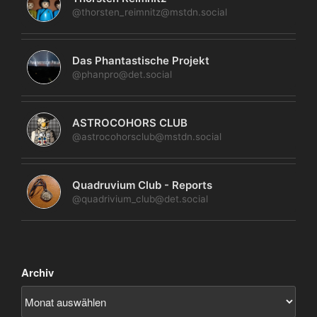
@thorsten_reimnitz@mstdn.social
Das Phantastische Projekt
@phanpro@det.social
ASTROCOHORS CLUB
@astrocohorsclub@mstdn.social
Quadruvium Club - Reports
@quadrivium_club@det.social
Archiv