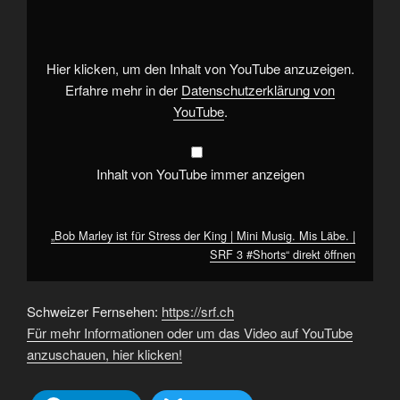
ist
für
Stress
der
King
|
Hier klicken, um den Inhalt von YouTube anzuzeigen.
Mini
Musig.
Erfahre mehr in der
Datenschutzerklärung von
Mis
YouTube
.
Läbe.
|
SRF
3
#Shorts“
Inhalt von YouTube immer anzeigen
von
YouTube
anzeigen
„Bob Marley ist für Stress der King | Mini Musig. Mis Läbe. |
SRF 3 #Shorts“ direkt öffnen
Schweizer Fernsehen:
https://srf.ch
Für mehr Informationen oder um das Video auf YouTube
anzuschauen, hier klicken!