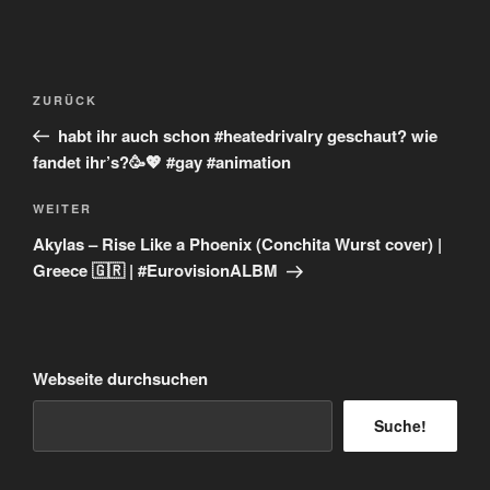
Beitragsnavigation
Vorheriger
ZURÜCK
Beitrag
habt ihr auch schon #heatedrivalry geschaut? wie
fandet ihr’s?🥳💖 #gay #animation
Nächster
WEITER
Beitrag
Akylas – Rise Like a Phoenix (Conchita Wurst cover) |
Greece 🇬🇷 | #EurovisionALBM
Webseite durchsuchen
Suche!