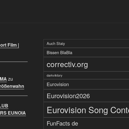
Auch Staiy
rt Film |
Bissen BlaBla
correctiv.org
darkviktory
IMA
zu
Eurovision
Größenwahn
Eurovision2026
LUB
Eurovision Song Cont
RS EUNOIA
FunFacts de