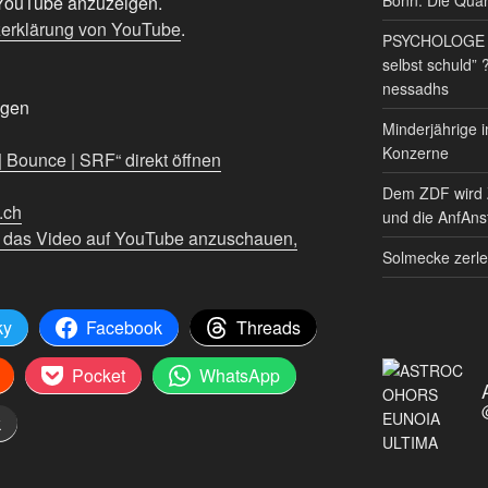
n YouTube anzuzeigen.
erklärung von YouTube
.
PSYCHOLOGE RE
selbst schuld” 
nessadhs
igen
Minderjährige i
Konzerne
Bounce | SRF“ direkt öffnen
Dem ZDF wird 
f.ch
und die AnfAnst
m das Video auf YouTube anzuschauen,
Solmecke zerle
ky
Facebook
Threads
Pocket
WhatsApp
k