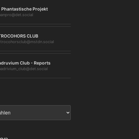
 Phantastische Projekt
anpro@det.social
TROCOHORS CLUB
trocohorsclub@mstdn.social
druvium Club - Reports
adrivium_club@det.social
ien