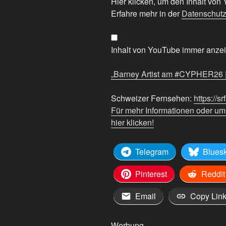
„Barney
Hier klicken, um den Inhalt vo
Artist
Erfahre mehr in der
Datenschutz
am
#CYPHER26
|
Inhalt von YouTube immer anze
Bounce
|
„Barney Artist am #CYPHER26 | 
SRF“
von
Schweizer Fernsehen:
https://sr
YouTube
Für mehr Informationen oder u
anzeigen
hier klicken!
Telegram
Blues
Pinterest
Reddit
Email
Copy Lin
Werbung