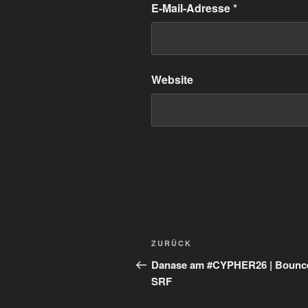
E-Mail-Adresse
*
Website
Beitragsnavigation
Vorheriger
ZURÜCK
Beitrag
Danase am #CYPHER26 | Bounce
SRF