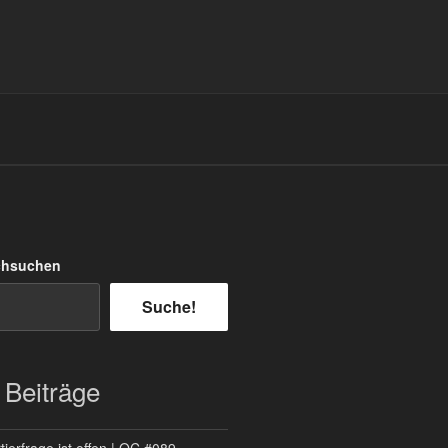
chsuchen
Suche!
 Beiträge
ierfrage ist offen | QC #089