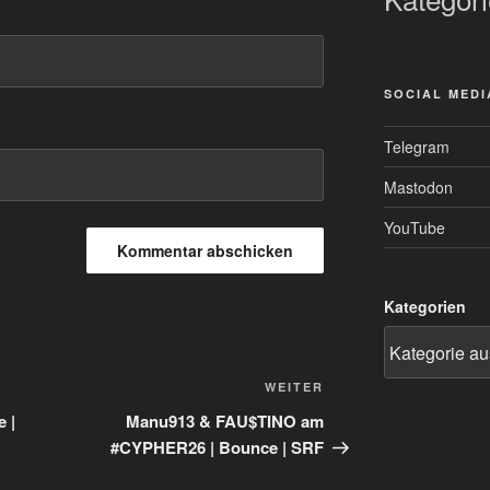
SOCIAL MEDI
Telegram
Mastodon
YouTube
Kategorien
Nächster
WEITER
Beitrag
 |
Manu913 & FAU$TINO am
#CYPHER26 | Bounce | SRF