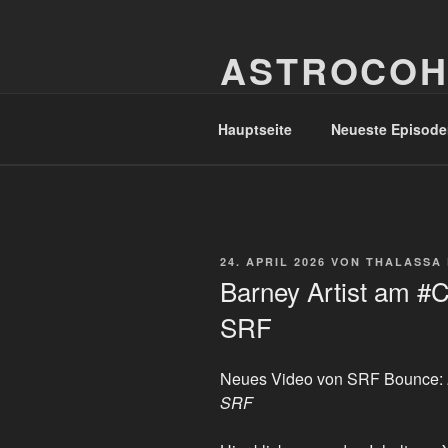
Zum
Inhalt
ASTROCOH
springen
In Varietate Concordia
Hauptseite
Neueste Episode
VERÖFFENTLICHT
24. APRIL 2026
VON
THALASSA
AM
Barney Artist am #
SRF
Neues Video von SRF Bounce:
SRF