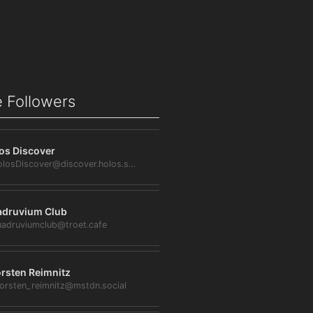
 Followers
os Discover
@HolosDiscover@discover.holos.social
druvium Club
adruviumclub@troet.cafe
rsten Reimnitz
orsten_reimnitz@mstdn.social