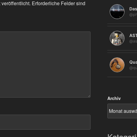
veröffentlicht.
Erforderliche Felder sind
Das
@ph
AS
@as
Qua
@qu
Archiv
Kategor