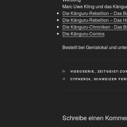
Marc Uwe Kling und das Känguru
Die Känguru-Rebellion – Das B
Die Känguru-Rebellion – Das H
Die Känguru-Chroniken - Das Bu
Die Känguru-Comics
Bestellt bei Genialokal und unte
KATEGORIEN
VIDEOSERIE
,
ZEITGEIST-ZO
SCHLAGWÖRTER
CYPHER26
,
SCHWEIZER FE
Schreibe einen Komme