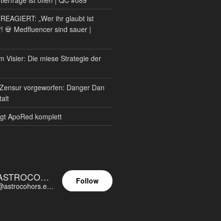
AGIERT: „Wer ihr glaubt ist
?! 💀 Medfluencer sind sauer |
m Visier: Die miese Strategie der
Zensur vorgeworfen: Danger Dan
alt
gt ApoRed komplett
ASTROCOHORS EUNOIA ULTIMA
Follow
@astrocohors.eu@astrocohors.eu