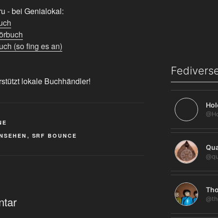
 - bei Genialokal:
uch
örbuch
ch (so fing es an)
Fediverse
rstützt lokale Buchhändler!
Hol
NE
RNSEHEN
,
SRF BOUNCE
Qua
@qu
Tho
ntar
@th