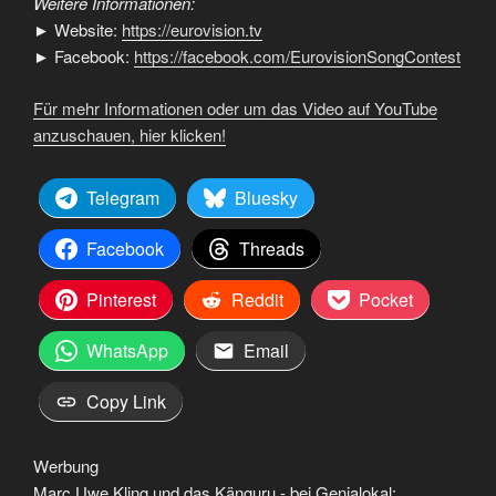
Weitere Informationen:
► Website:
https://eurovision.tv
► Facebook:
https://facebook.com/EurovisionSongContest
Für mehr Informationen oder um das Video auf YouTube
anzuschauen, hier klicken!
Telegram
Bluesky
Facebook
Threads
Pinterest
Reddit
Pocket
WhatsApp
Email
Copy Link
Werbung
Marc Uwe Kling und das Känguru - bei Genialokal: