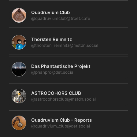
Quadruvium Club
@quadruviumclub@troet.cafe
Thorsten Reimnitz
@thorsten_reimnitz@mstdn.social
Das Phantastische Projekt
@phanpro@det.social
ASTROCOHORS CLUB
@astrocohorsclub@mstdn.social
Quadruvium Club - Reports
@quadrivium_club@det.social