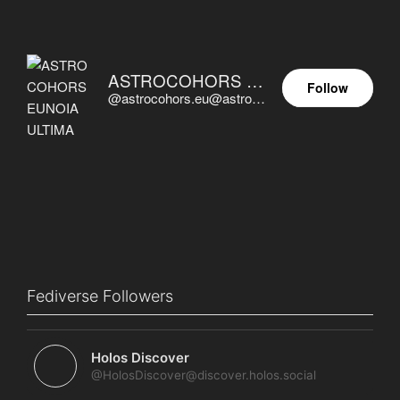
ASTROCOHORS EUNOIA ULTIMA
Follow
@astrocohors.eu@astrocohors.eu
Fediverse Followers
Holos Discover
@HolosDiscover@discover.holos.social