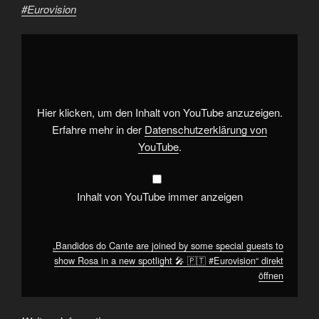
#Eurovision
„Bandidos
do
Cante
are
joined
by
some
special
Hier klicken, um den Inhalt von YouTube anzuzeigen.
guests
to
Erfahre mehr in der
Datenschutzerklärung von
show
YouTube
.
Rosa
in
a
new
spotlight
Inhalt von YouTube immer anzeigen
🎤
🇵🇹
#Eurovision“
von
YouTube
„Bandidos do Cante are joined by some special guests to
anzeigen
show Rosa in a new spotlight 🎤 🇵🇹 #Eurovision“ direkt
öffnen