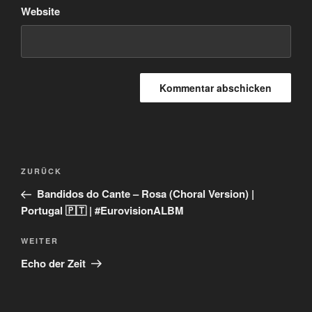
Website
Beitragsnavigation
Vorheriger
ZURÜCK
Beitrag
Bandidos do Cante – Rosa (Choral Version) |
Portugal 🇵🇹 | #EurovisionALBM
Nächster
WEITER
Beitrag
Echo der Zeit