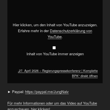
April
2026
–
Regierungspressekonferenz
|
Komplette
BPK“
Hier klicken, um den Inhalt von YouTube anzuzeigen.
von
YouTube
Erfahre mehr in der
Datenschutzerklärung von
anzeigen
YouTube
.
Inhalt von YouTube immer anzeigen
„27. April 2026 – Regierungspressekonferenz | Komplette
BPK“ direkt öffnen
► Paypal:
https://paypal.me/JungNaiv
Für mehr Informationen oder um das Video auf YouTube
anzuschauen, hier klicken!