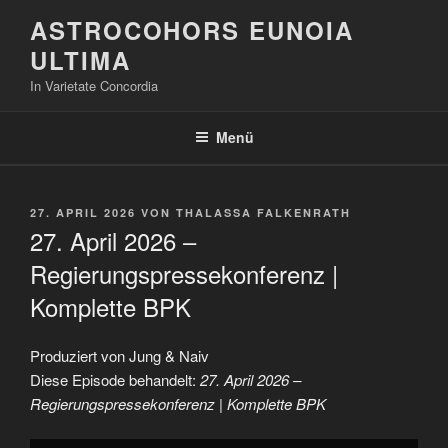
Zum
ASTROCOHORS EUNOIA
Inhalt
ULTIMA
springen
In Varietate Concordia
Menü
VERÖFFENTLICHT
27. APRIL 2026
VON
THALASSA FALKENRATH
AM
27. April 2026 –
Regierungspressekonferenz |
Komplette BPK
Produziert von Jung & Naiv
Diese Episode behandelt:
27. April 2026 –
Regierungspressekonferenz | Komplette BPK
„27.