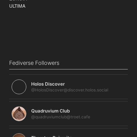
Fediverse Followers
Holos Discover
@HolosDiscover@discover.holos.social
Quadruvium Club
@quadruviumclub@troet.cafe