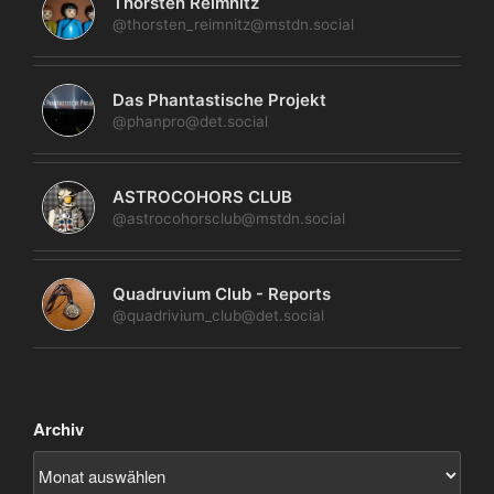
Thorsten Reimnitz
@thorsten_reimnitz@mstdn.social
Das Phantastische Projekt
@phanpro@det.social
ASTROCOHORS CLUB
@astrocohorsclub@mstdn.social
Quadruvium Club - Reports
@quadrivium_club@det.social
Archiv