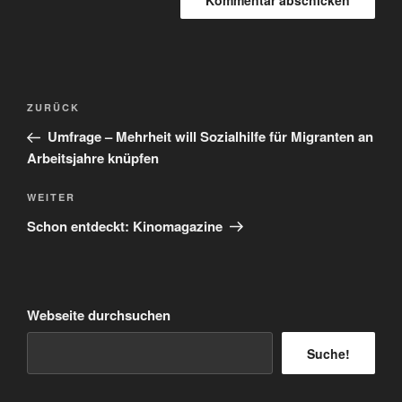
Beitragsnavigation
Vorheriger
ZURÜCK
Beitrag
Umfrage – Mehrheit will Sozialhilfe für Migranten an
Arbeitsjahre knüpfen
Nächster
WEITER
Beitrag
Schon entdeckt: Kinomagazine
Webseite durchsuchen
Suche!