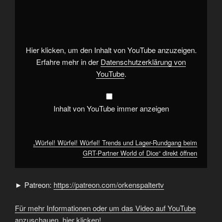
Würfel!
Würfel!
Trends
und
Lager-
Rundgang
beim
Hier klicken, um den Inhalt von YouTube anzuzeigen.
GRT-
Partner
Erfahre mehr in der
Datenschutzerklärung von
World
YouTube
.
of
Dice“
von
YouTube
anzeigen
Inhalt von YouTube immer anzeigen
„Würfel! Würfel! Würfel! Trends und Lager-Rundgang beim
GRT-Partner World of Dice“ direkt öffnen
► Patreon:
https://patreon.com/orkenspaltertv
Für mehr Informationen oder um das Video auf YouTube
anzuschauen, hier klicken!