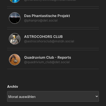
Das Phantastische Projekt
@phanpro@det.social
ASTROCOHORS CLUB
@astrocohorsclub@mstdn.social
Quadruvium Club - Reports
@quadrivium_club@det.social
Archiv