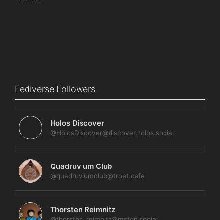
Fediverse Followers
Holos Discover
@HolosDiscover@discover.holos.social
Quadruvium Club
@quadruviumclub@troet.cafe
Thorsten Reimnitz
@thorsten_reimnitz@mstdn.social