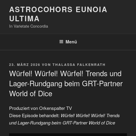
Zum
ASTROCOHORS EUNOIA
Inhalt
ULTIMA
springen
In Varietate Concordia
Menü
VERÖFFENTLICHT
23. MÄRZ 2026
VON
THALASSA FALKENRATH
AM
Würfel! Würfel! Würfel! Trends und
Lager-Rundgang beim GRT-Partner
World of Dice
Produziert von Orkenspalter TV
Diese Episode behandelt:
Würfel! Würfel! Würfel! Trends
und Lager-Rundgang beim GRT-Partner World of Dice
„Würfel!