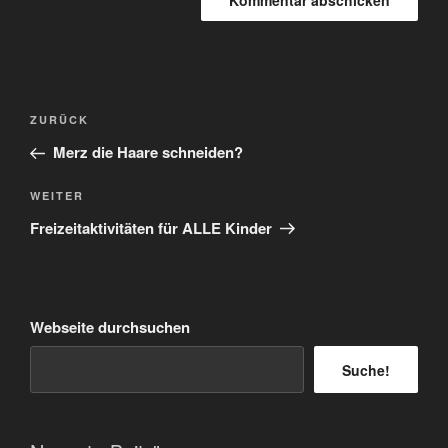
Beitragsnavigation
Vorheriger
ZURÜCK
Beitrag
Merz die Haare schneiden?
Nächster
WEITER
Beitrag
Freizeitaktivitäten für ALLE Kinder
Webseite durchsuchen
Suche!