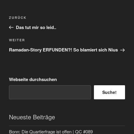
Beitragsnavigation
Vorheriger
ZURÜCK
Beitrag
Das tut mir so leid..
Nächster
WEITER
Beitrag
Ramadan-Story ERFUNDEN?! So blamiert sich Nius
Webseite durchsuchen
Suche!
Neueste Beiträge
Bonn: Die Quartierfrage ist offen | QC #089