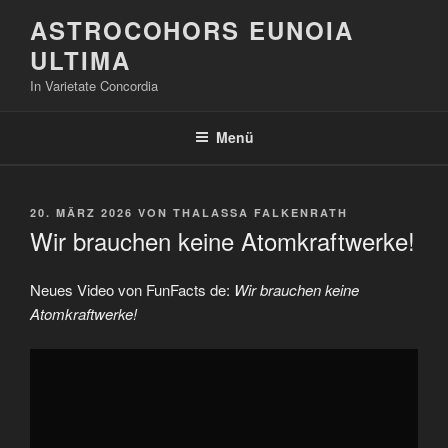
Zum
ASTROCOHORS EUNOIA
Inhalt
ULTIMA
springen
In Varietate Concordia
Menü
VERÖFFENTLICHT
20. MÄRZ 2026
VON
THALASSA FALKENRATH
AM
Wir brauchen keine Atomkraftwerke!
Neues Video von FunFacts de:
Wir brauchen keine
Atomkraftwerke!
„Wir
brauchen
keine
Atomkraftwerke!“
von
YouTube
anzeigen