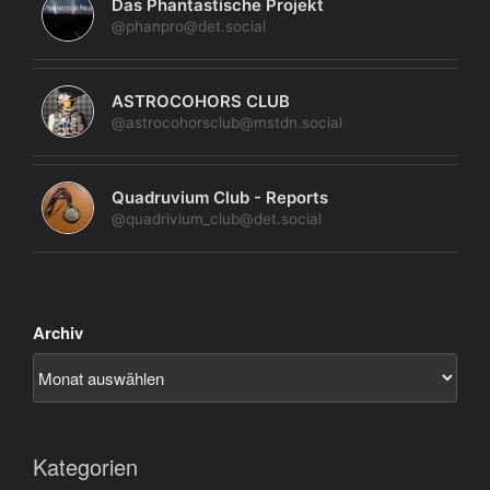
Das Phantastische Projekt
@phanpro@det.social
ASTROCOHORS CLUB
@astrocohorsclub@mstdn.social
Quadruvium Club - Reports
@quadrivium_club@det.social
Archiv
Kategorien