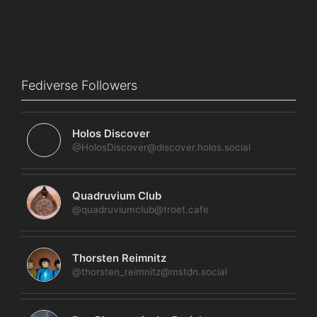
Fediverse Followers
Holos Discover
@HolosDiscover@discover.holos.social
Quadruvium Club
@quadruviumclub@troet.cafe
Thorsten Reimnitz
@thorsten_reimnitz@mstdn.social